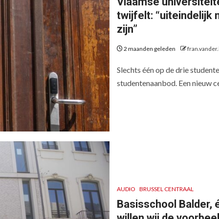
Vlaamse universiteit
twijfelt: “uiteindeli
zijn”
2 maanden geleden
fran.vander
Slechts één op de drie studente
studentenaanbod. Een nieuw cen
AUDIO
BRUSSEL CENTRAAL
Basisschool Balder, é
willen wij de voorbee