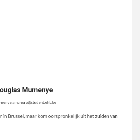
 Douglas Mumenye
menye.amahoro@student.ehb.be
aar in Brussel, maar kom oorspronkelijk uit het zuiden van