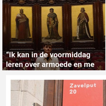
“Ik kan in de voormiddag
leren over armoede en me
in de namiddag inzetten om
die te verminderen”
2 maanden geleden
zeno.van.muylders@student.ehb.be