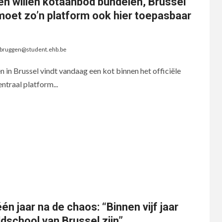
en willen kotaanbod bundelen, Brussel
jk moet zo’n platform ook hier toepasbaar
.bruggen@student.ehb.be
n in Brussel vindt vandaag een kot binnen het officiële
traal platform...
én jaar na de chaos: “Binnen vijf jaar
ldschool van Brussel zijn”