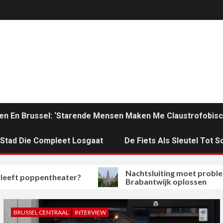
en En Brussel: ‘Starende Mensen Maken Me Claustrofobisc
n Stad Die Compleet Losgaat
De Fiets Als Sleutel Tot So
Nachtsluiting moet problemen in
pentheater?
Brabantwijk oplossen
BRUSSEL CENTRAAL
INTERVIEW