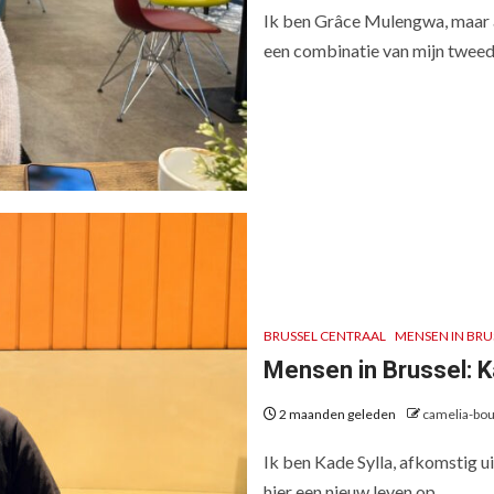
Ik ben Grâce Mulengwa, maar a
een combinatie van mijn tweede
BRUSSEL CENTRAAL
MENSEN IN BRU
Mensen in Brussel: K
2 maanden geleden
camelia-bou
Ik ben Kade Sylla, afkomstig u
hier een nieuw leven op...