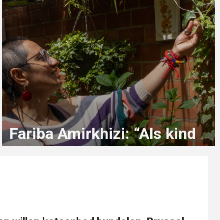
Fariba Amirkhizi: “Als kind
droomde ik soms gewoon
van kleur in mijn kleerkast”
2 maanden geleden
sterre.beeckmans@student.ehb.be