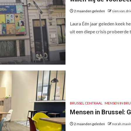
2 maanden geleden
sien.van.dr
Laura Één jaar geleden keek he
uit een diepe crisis probeerde te
BRUSSEL CENTRAAL
MENSEN IN BRU
Mensen in Brussel: 
2 maanden geleden
norah.mavi