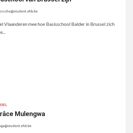
iessche@student.ehb.be
el Vlaanderen mee hoe Basisschool Balder in Brussel zich
...
SSEL
Grâce Mulengwa
nga@student.ehb.be