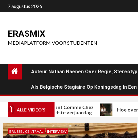
Ga
7 augustus 2026
naar
de
inhoud
ERASMIX
MEDIAPLATFORM VOOR STUDENTEN
Acteur Nathan Naenen Over Regie, Stereotyp
Als Belgische Stagiaire Op Koningsdag In Ee
ichelinrestaurant Comme Chez
Hoe overleeft pop
ALLE VIDEO'S
i viert honderdste verjaardag
BRUSSEL CENTRAAL
INTERVIEW