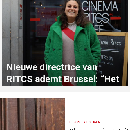
Nieuwe directrice van
RITCS ademt Brussel: “Het
is een privilege om hier
op te groeien”
2 maanden geleden
Lee Bostoen
BRUSSEL CENTRAAL