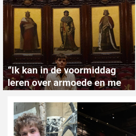
“Ik kan in de voormiddag
leren over armoede en me
in de namiddag inzetten om
die te verminderen”
2 maanden geleden
zeno.van.muylders@student.ehb.be