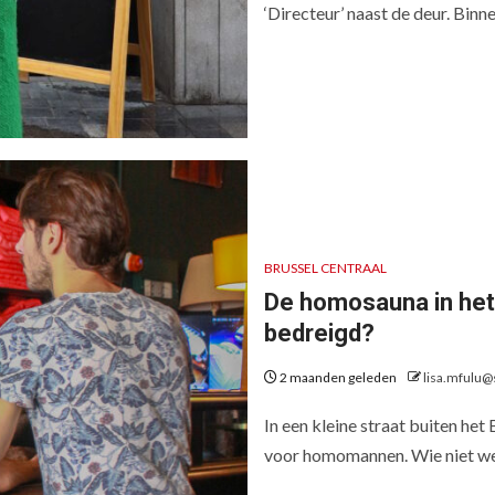
‘Directeur’ naast de deur. Bin
BRUSSEL CENTRAAL
De homosauna in het 
bedreigd?
2 maanden geleden
lisa.mfulu@
In een kleine straat buiten he
voor homomannen. Wie niet wee