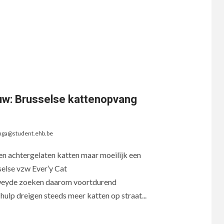
auw: Brusselse kattenopvang
nga@student.ehb.be
en achtergelaten katten maar moeilijk een
selse vzw Ever’y Cat
weyde zoeken daarom voortdurend
ulp dreigen steeds meer katten op straat...