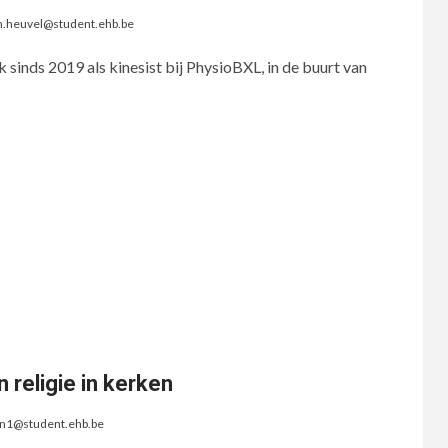
n.heuvel@student.ehb.be
 sinds 2019 als kinesist bij PhysioBXL, in de buurt van
 religie in kerken
en1@student.ehb.be