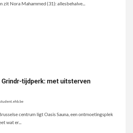
nen zit Nora Mahammed (31): allesbehalve...
Grindr-tijdperk: met uitsterven
student.ehb.be
t Brusselse centrum ligt Oasis Sauna, een ontmoetingsplek
t wat er...