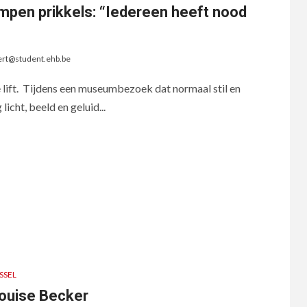
pen prikkels: “Iedereen heeft nood
ert@student.ehb.be
 lift. Tijdens een museumbezoek dat normaal stil en
icht, beeld en geluid...
SSEL
Louise Becker