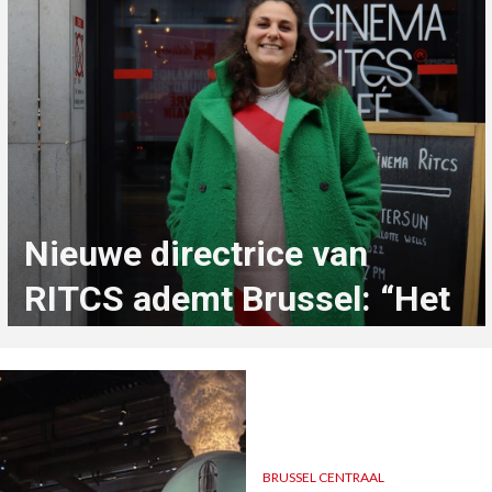
Nieuwe directrice van
RITCS ademt Brussel: “Het
is een privilege om hier
op te groeien”
2 maanden geleden
Lee Bostoen
BRUSSEL CENTRAAL