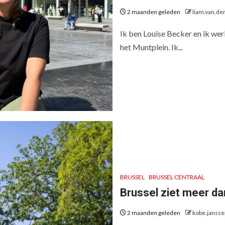
2 maanden geleden
liam.van.de
Ik ben Louise Becker en ik werk
het Muntplein. Ik...
BRUSSEL
BRUSSEL CENTRAAL
Brussel ziet meer dan
2 maanden geleden
kobe.janss