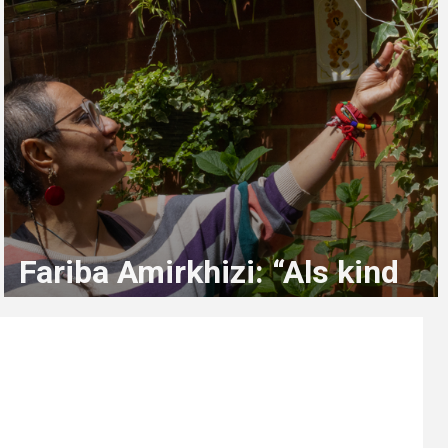
Fariba Amirkhizi: “Als kind
droomde ik soms gewoon
van kleur in mijn kleerkast”
2 maanden geleden
sterre.beeckmans@student.ehb.be