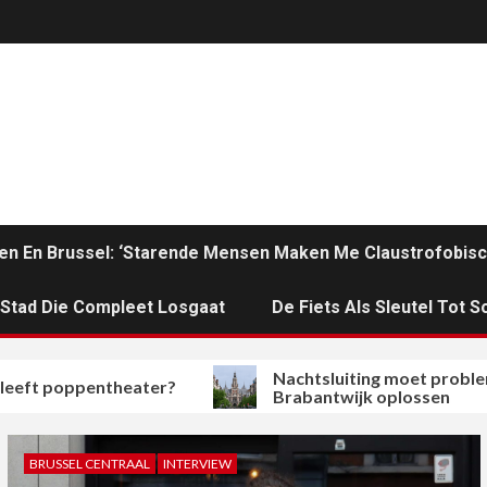
en En Brussel: ‘Starende Mensen Maken Me Claustrofobisc
n Stad Die Compleet Losgaat
De Fiets Als Sleutel Tot So
Nachtsluiting moet problemen in
pentheater?
Brabantwijk oplossen
BRUSSEL CENTRAAL
INTERVIEW