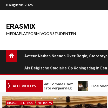
Ga
8 augustus 2026
naar
de
inhoud
ERASMIX
MEDIAPLATFORM VOOR STUDENTEN
Acteur Nathan Naenen Over Regie, Stereotyp
Als Belgische Stagiaire Op Koningsdag In Ee
ichelinrestaurant Comme Chez
Hoe overleeft pop
ALLE VIDEO'S
oi viert honderdste verjaardag
BRUSSEL CENTRAAL
INTERVIEW