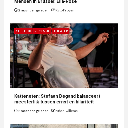
Mensen in Brussel: Ella-Rose
2 maanden geleden
Kato Froyen
CULTUUR
RECENSIE
THEATER
Katteneten: Stefaan Degand balanceert
meesterlijk tussen ernst en hilariteit
2 maanden geleden
ruben-willems