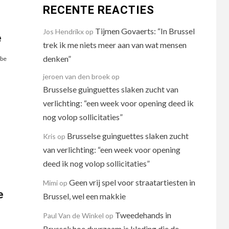
RECENTE REACTIES
Tijmen Govaerts: “In Brussel
Jos Hendrikx
op
e
trek ik me niets meer aan van wat mensen
denken”
be
jeroen van den broek
op
Brusselse guinguettes slaken zucht van
verlichting: “een week voor opening deed ik
nog volop sollicitaties”
Brusselse guinguettes slaken zucht
Kris
op
van verlichting: “een week voor opening
deed ik nog volop sollicitaties”
Geen vrij spel voor straatartiesten in
Mimi
op
e
Brussel, wel een makkie
Tweedehands in
Paul Van de Winkel
op
Brussel: hoe duurzaam is kleding die de