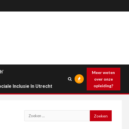
h’
Meer weten
over onze
opleiding?
ciale Inclusie In Utrecht
Zoeken
naar: