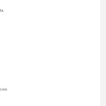
ta,
t m’n