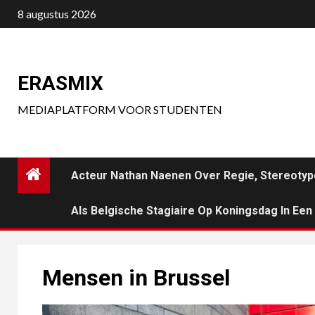
Ga
8 augustus 2026
naar
de
inhoud
ERASMIX
MEDIAPLATFORM VOOR STUDENTEN
Acteur Nathan Naenen Over Regie, Stereotyp
Als Belgische Stagiaire Op Koningsdag In Ee
Mensen in Brussel