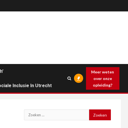
h’
Meer weten
over onze
opleiding?
ciale Inclusie In Utrecht
Zoeken
naar: