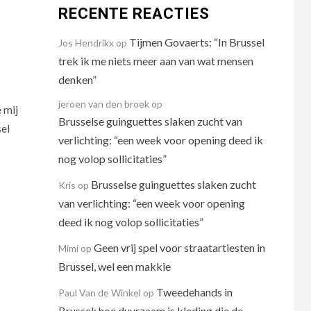
RECENTE REACTIES
Tijmen Govaerts: “In Brussel
Jos Hendrikx
op
trek ik me niets meer aan van wat mensen
denken”
jeroen van den broek
op
 mij
Brusselse guinguettes slaken zucht van
el
verlichting: “een week voor opening deed ik
nog volop sollicitaties”
Brusselse guinguettes slaken zucht
Kris
op
van verlichting: “een week voor opening
deed ik nog volop sollicitaties”
Geen vrij spel voor straatartiesten in
Mimi
op
Brussel, wel een makkie
Tweedehands in
Paul Van de Winkel
op
Brussel: hoe duurzaam is kleding die de