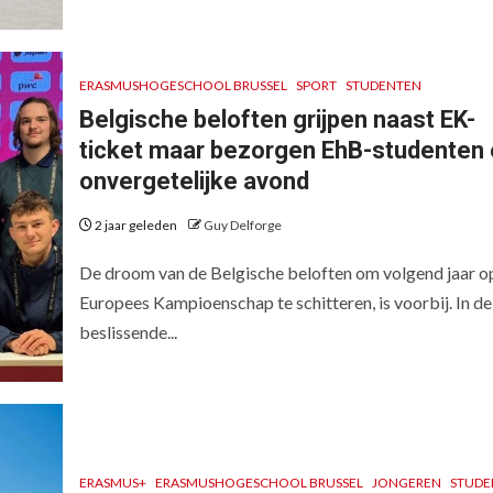
ERASMUSHOGESCHOOL BRUSSEL
SPORT
STUDENTEN
Belgische beloften grijpen naast EK-
ticket maar bezorgen EhB-studenten
onvergetelijke avond
2 jaar geleden
Guy Delforge
De droom van de Belgische beloften om volgend jaar o
Europees Kampioenschap te schitteren, is voorbij. In de
beslissende...
ERASMUS+
ERASMUSHOGESCHOOL BRUSSEL
JONGEREN
STUDE