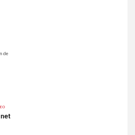
n de
DEO
 net