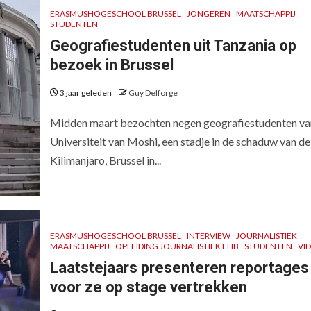
ERASMUSHOGESCHOOL BRUSSEL
JONGEREN
MAATSCHAPPIJ
STUDENTEN
Geografiestudenten uit Tanzania op
bezoek in Brussel
3 jaar geleden
Guy Delforge
Midden maart bezochten negen geografiestudenten va
Universiteit van Moshi, een stadje in de schaduw van de
Kilimanjaro, Brussel in...
ERASMUSHOGESCHOOL BRUSSEL
INTERVIEW
JOURNALISTIEK
MAATSCHAPPIJ
OPLEIDING JOURNALISTIEK EHB
STUDENTEN
VI
Laatstejaars presenteren reportages
voor ze op stage vertrekken