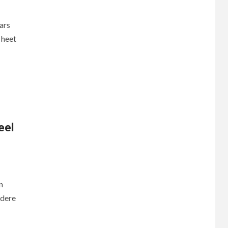
ars
 heet
eel
n
ndere