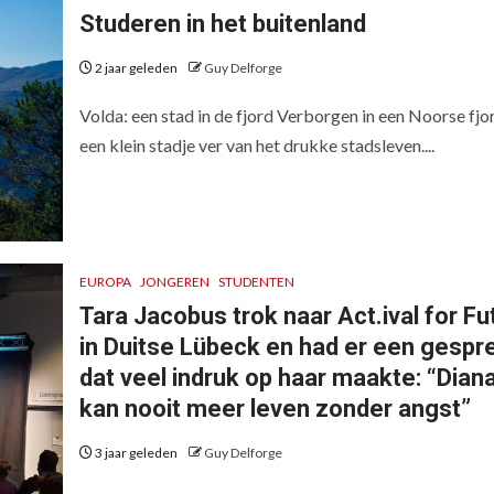
Studeren in het buitenland
2 jaar geleden
Guy Delforge
Volda: een stad in de fjord Verborgen in een Noorse fjor
een klein stadje ver van het drukke stadsleven....
EUROPA
JONGEREN
STUDENTEN
Tara Jacobus trok naar Act.ival for Fu
in Duitse Lübeck en had er een gespr
dat veel indruk op haar maakte: “Dian
kan nooit meer leven zonder angst”
3 jaar geleden
Guy Delforge