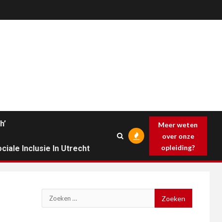
h’
Meer weten
over onze
opleiding?
ciale Inclusie In Utrecht
Zoeken
naar: