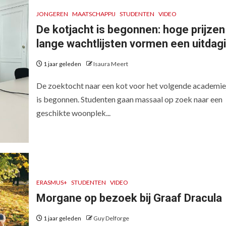
JONGEREN
MAATSCHAPPIJ
STUDENTEN
VIDEO
De kotjacht is begonnen: hoge prijzen
lange wachtlijsten vormen een uitdag
1 jaar geleden
Isaura Meert
De zoektocht naar een kot voor het volgende academie
is begonnen. Studenten gaan massaal op zoek naar een
geschikte woonplek...
ERASMUS+
STUDENTEN
VIDEO
Morgane op bezoek bij Graaf Dracula
1 jaar geleden
Guy Delforge