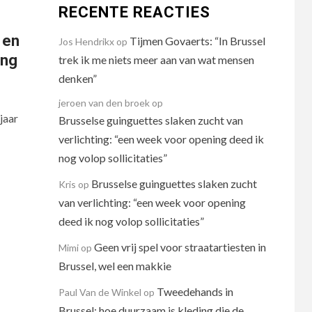
RECENTE REACTIES
 en
Tijmen Govaerts: “In Brussel
Jos Hendrikx
op
ing
trek ik me niets meer aan van wat mensen
denken”
jeroen van den broek
op
jaar
Brusselse guinguettes slaken zucht van
verlichting: “een week voor opening deed ik
nog volop sollicitaties”
Brusselse guinguettes slaken zucht
Kris
op
van verlichting: “een week voor opening
deed ik nog volop sollicitaties”
Geen vrij spel voor straatartiesten in
Mimi
op
Brussel, wel een makkie
Tweedehands in
Paul Van de Winkel
op
Brussel: hoe duurzaam is kleding die de