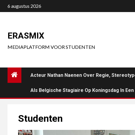
Ga
6 augustus 2026
naar
de
inhoud
ERASMIX
MEDIAPLATFORM VOOR STUDENTEN
Acteur Nathan Naenen Over Regie, Stereotyp
Als Belgische Stagiaire Op Koningsdag In Ee
Studenten