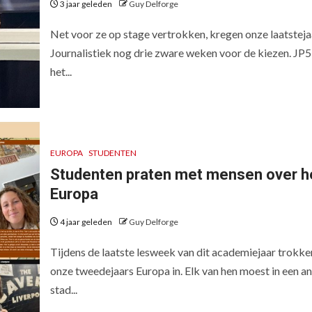
3 jaar geleden
Guy Delforge
Net voor ze op stage vertrokken, kregen onze laatsteja
Journalistiek nog drie zware weken voor de kiezen. JP5
het...
EUROPA
STUDENTEN
Studenten praten met mensen over h
Europa
4 jaar geleden
Guy Delforge
Tijdens de laatste lesweek van dit academiejaar trokke
onze tweedejaars Europa in. Elk van hen moest in een a
stad...