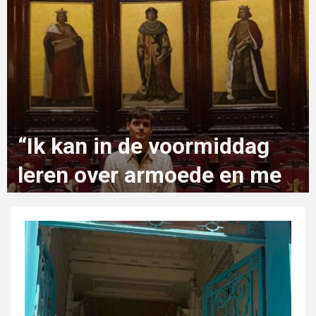
“Ik kan in de voormiddag
leren over armoede en me
in de namiddag inzetten
om die te verminderen”
2 maanden geleden
zeno.van.muylders@student.ehb.be