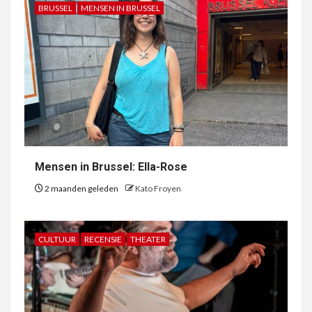
BRUSSEL
MENSEN IN BRUSSEL
Mensen in Brussel: Ella-Rose
2 maanden geleden
Kato Froyen
CULTUUR
RECENSIE
THEATER