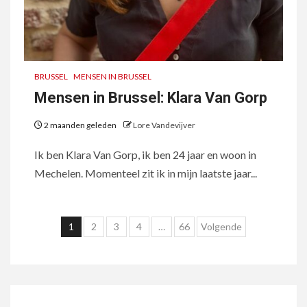
BRUSSEL
MENSEN IN BRUSSEL
Mensen in Brussel: Klara Van Gorp
2 maanden geleden
Lore Vandevijver
Ik ben Klara Van Gorp, ik ben 24 jaar en woon in
Mechelen. Momenteel zit ik in mijn laatste jaar...
Berichten
1
2
3
4
…
66
Volgende
paginering