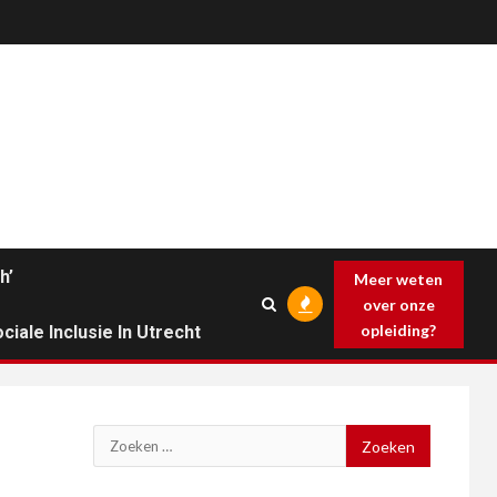
h’
Meer weten
over onze
opleiding?
ciale Inclusie In Utrecht
Zoeken
naar: