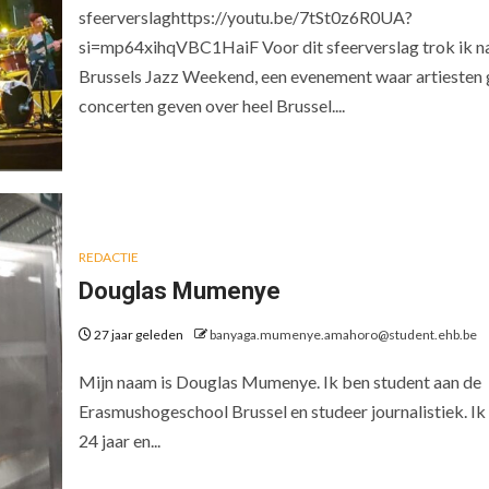
sfeerverslaghttps://youtu.be/7tSt0z6R0UA?
si=mp64xihqVBC1HaiF Voor dit sfeerverslag trok ik n
Brussels Jazz Weekend, een evenement waar artiesten 
concerten geven over heel Brussel....
REDACTIE
Douglas Mumenye
27 jaar geleden
banyaga.mumenye.amahoro@student.ehb.be
Mijn naam is Douglas Mumenye. Ik ben student aan de
Erasmushogeschool Brussel en studeer journalistiek. Ik
24 jaar en...