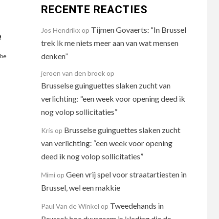
RECENTE REACTIES
Tijmen Govaerts: “In Brussel
Jos Hendrikx
op
e
trek ik me niets meer aan van wat mensen
denken”
be
jeroen van den broek
op
Brusselse guinguettes slaken zucht van
verlichting: “een week voor opening deed ik
nog volop sollicitaties”
Brusselse guinguettes slaken zucht
Kris
op
van verlichting: “een week voor opening
deed ik nog volop sollicitaties”
Geen vrij spel voor straatartiesten in
Mimi
op
Brussel, wel een makkie
Tweedehands in
Paul Van de Winkel
op
Brussel: hoe duurzaam is kleding die de