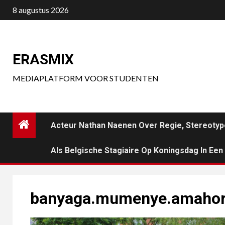
Ga
8 augustus 2026
naar
de
inhoud
ERASMIX
MEDIAPLATFORM VOOR STUDENTEN
Acteur Nathan Naenen Over Regie, Stereotyp
Als Belgische Stagiaire Op Koningsdag In Ee
banyaga.mumenye.amahor