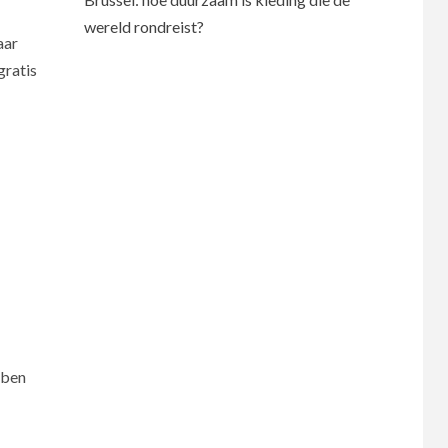
wereld rondreist?
aar
gratis
 ben