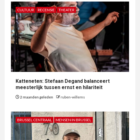
CULTUUR
RECENSIE
THEATER
Katteneten: Stefaan Degand balanceert
meesterlijk tussen ernst en hilariteit
2 maanden geleden
ruben-willems
BRUSSEL CENTRAAL
MENSEN IN BRUSSEL