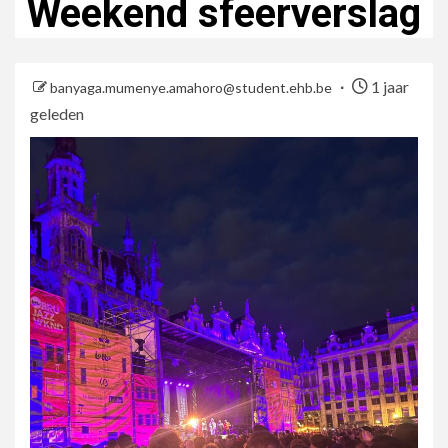
Weekend sfeerverslag
1 jaar
banyaga.mumenye.amahoro@student.ehb.be
geleden