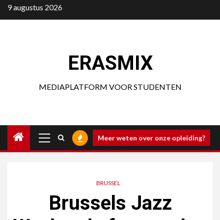
Ga
9 augustus 2026
naar
de
inhoud
ERASMIX
MEDIAPLATFORM VOOR STUDENTEN
Primair
Meer weten over onze opleiding?
menu
BRUSSEL
Brussels Jazz