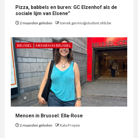
Pizza, babbels en buren: GC Elzenhof als de
sociale lijm van Elsene”
2 maanden geleden
tomek.germis@student.ehb.be
BRUSSEL
MENSEN IN BRUSSEL
Mensen in Brussel: Ella-Rose
2 maanden geleden
Kato Froyen