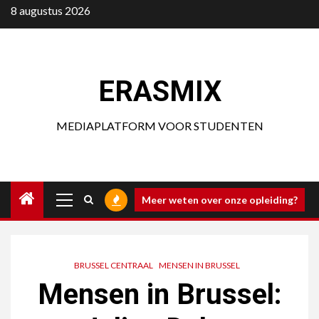
Ga
8 augustus 2026
naar
de
inhoud
ERASMIX
MEDIAPLATFORM VOOR STUDENTEN
Primair
Meer weten over onze opleiding?
menu
BRUSSEL CENTRAAL
MENSEN IN BRUSSEL
Mensen in Brussel: