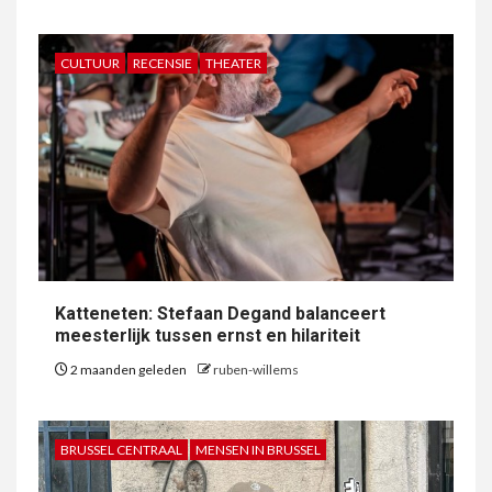
CULTUUR
RECENSIE
THEATER
Katteneten: Stefaan Degand balanceert
meesterlijk tussen ernst en hilariteit
2 maanden geleden
ruben-willems
BRUSSEL CENTRAAL
MENSEN IN BRUSSEL