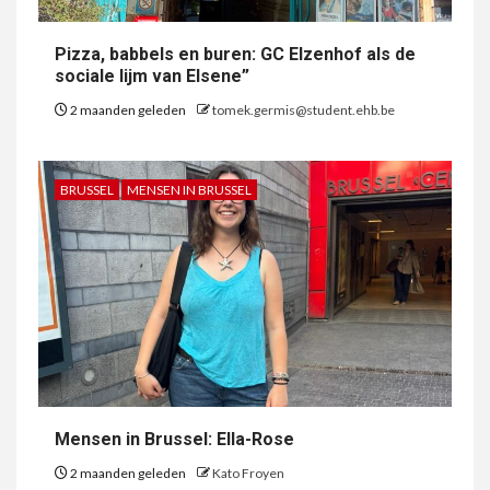
Pizza, babbels en buren: GC Elzenhof als de
sociale lijm van Elsene”
2 maanden geleden
tomek.germis@student.ehb.be
BRUSSEL
MENSEN IN BRUSSEL
Mensen in Brussel: Ella-Rose
2 maanden geleden
Kato Froyen