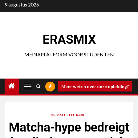
Ga
9 augustus 2026
naar
de
inhoud
ERASMIX
MEDIAPLATFORM VOOR STUDENTEN
Primair
Meer weten over onze opleiding?
menu
BRUSSEL CENTRAAL
Matcha-hype bedreigt