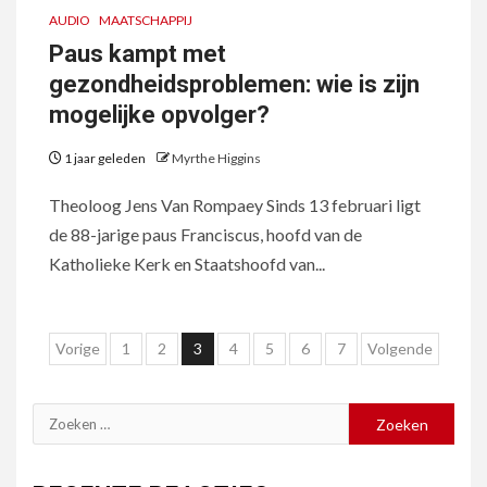
AUDIO
MAATSCHAPPIJ
Paus kampt met
gezondheidsproblemen: wie is zijn
mogelijke opvolger?
1 jaar geleden
Myrthe Higgins
Theoloog Jens Van Rompaey Sinds 13 februari ligt
de 88-jarige paus Franciscus, hoofd van de
Katholieke Kerk en Staatshoofd van...
Berichten
Vorige
1
2
3
4
5
6
7
Volgende
paginering
Zoeken
naar: