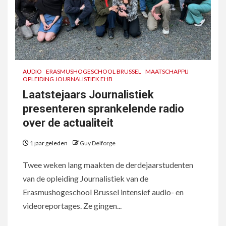
AUDIO
ERASMUSHOGESCHOOL BRUSSEL
MAATSCHAPPIJ
OPLEIDING JOURNALISTIEK EHB
Laatstejaars Journalistiek
presenteren sprankelende radio
over de actualiteit
1 jaar geleden
Guy Delforge
Twee weken lang maakten de derdejaarstudenten
van de opleiding Journalistiek van de
Erasmushogeschool Brussel intensief audio- en
videoreportages. Ze gingen...