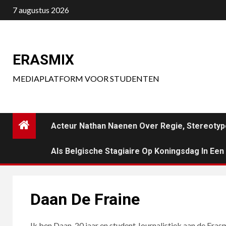
Ga
7 augustus 2026
naar
de
inhoud
ERASMIX
MEDIAPLATFORM VOOR STUDENTEN
Acteur Nathan Naenen Over Regie, Stereotyp
Als Belgische Stagiaire Op Koningsdag In Ee
Daan De Fraine
Ik ben Daan, 20 jaar en student Journalistiek aan de Er