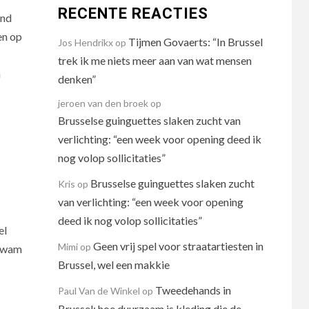
RECENTE REACTIES
and
en op
Tijmen Govaerts: “In Brussel
Jos Hendrikx
op
trek ik me niets meer aan van wat mensen
n
denken”
jeroen van den broek
op
Brusselse guinguettes slaken zucht van
verlichting: “een week voor opening deed ik
nog volop sollicitaties”
Brusselse guinguettes slaken zucht
Kris
op
van verlichting: “een week voor opening
deed ik nog volop sollicitaties”
el
Geen vrij spel voor straatartiesten in
Mimi
op
 kwam
Brussel, wel een makkie
Tweedehands in
Paul Van de Winkel
op
Brussel: hoe duurzaam is kleding die de