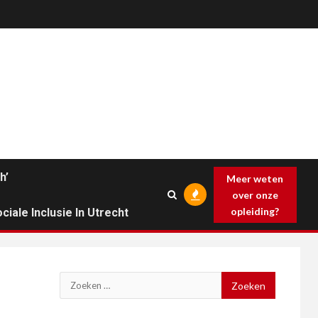
h’
Meer weten
over onze
opleiding?
ciale Inclusie In Utrecht
Zoeken
naar: