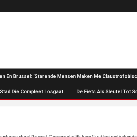
en En Brussel: ‘Starende Mensen Maken Me Claustrofobisc
n Stad Die Compleet Losgaat
De Fiets Als Sleutel Tot So
asmushogeschool Brussel. Oorspronkelijk kom ik uit het welbekende