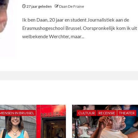
27 jaar geleden
Daan De Fraine
Ik ben Daan, 20 jaar en student Journalistiek aan de
Erasmushogeschool Brussel. Oorspronkelijk kom ik uit
welbekende Werchter, maar...
MENSEN IN BRUSSEL
CULTUUR
RECENSIE
THEATER