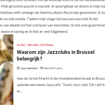
Mijn grootste passie is muziek: ik speel gitaar en drums in mijn b
j hebben zelfs onlangs de Interfacultaire Rockrally gewonnen. Ik b
de sociale media. Tijdens mijn stage bij nws.nws.nws heb ik het
en van ideeën tot het schrijven van berichten. Ik heb ook goed lere
leuke ervaring en ik heb er veel bijgeleerd.
AUDIO
BRUSSEL CENTRAAL
Waarom zijn Jazzclubs in Brussel
belangrijk?
1 jaar geleden
Daan De Fraine
Aan de Grote Markt in de Hoedenmakerstraat in Bruss
opende een nieuw Jazzcafé: ‘Toots Jazz club’. Dit café
er...