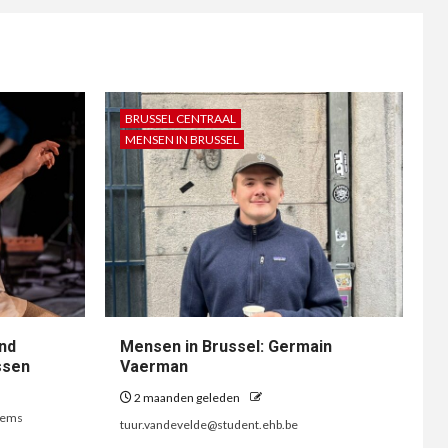
BRUSSEL CENTRAAL
MENSEN IN BRUSSEL
nd
Mensen in Brussel: Germain
ssen
Vaerman
2 maanden geleden
lems
tuur.vandevelde@student.ehb.be