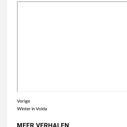
Berichtnavigatie
Vorige
Winter in Volda
MEER VERHALEN