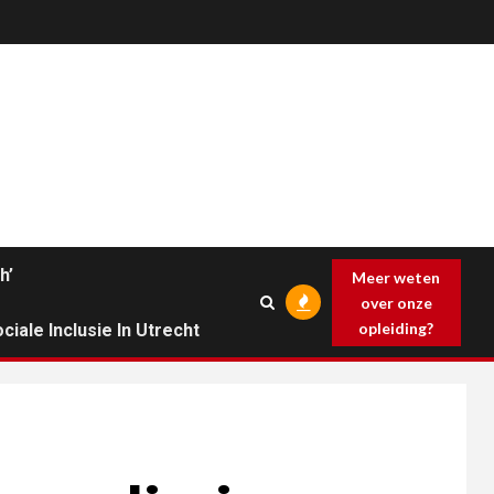
h’
Meer weten
over onze
opleiding?
ciale Inclusie In Utrecht