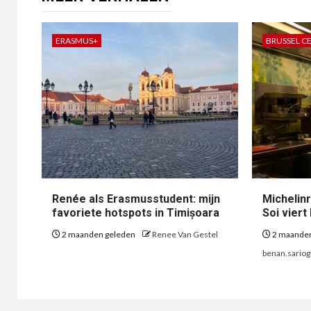
ERASMUS+
BRUSSEL C
Renée als Erasmusstudent: mijn
Michelin
favoriete hotspots in Timișoara
Soi vier
2 maanden geleden
Renee Van Gestel
2 maande
benan.sario