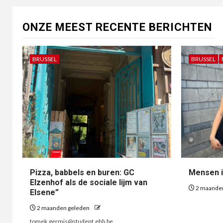
ONZE MEEST RECENTE BERICHTEN
BRUSSEL
BRUSSEL
Pizza, babbels en buren: GC
Mensen i
Elzenhof als de sociale lijm van
2 maande
Elsene”
2 maanden geleden
tomek.germis@student.ehb.be