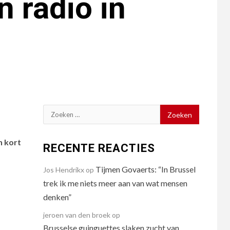
 radio in
Zoeken
naar:
n kort
RECENTE REACTIES
Tijmen Govaerts: “In Brussel
Jos Hendrikx
op
trek ik me niets meer aan van wat mensen
denken”
jeroen van den broek
op
Brusselse guinguettes slaken zucht van