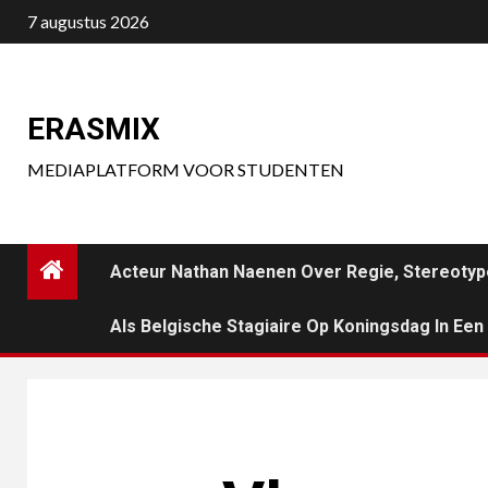
Ga
7 augustus 2026
naar
de
inhoud
ERASMIX
MEDIAPLATFORM VOOR STUDENTEN
Acteur Nathan Naenen Over Regie, Stereotyp
Als Belgische Stagiaire Op Koningsdag In Ee