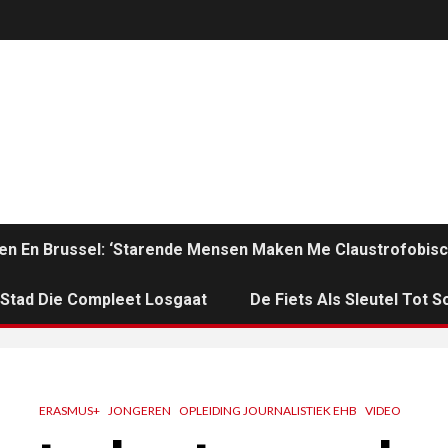
en En Brussel: ‘Starende Mensen Maken Me Claustrofobisc
n Stad Die Compleet Losgaat
De Fiets Als Sleutel Tot So
ERASMUS+
JONGEREN
OPLEIDING JOURNALISTIEK EHB
VIDEO