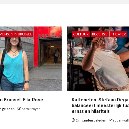
MENSEN IN BRUSSEL
CULTUUR
RECENSIE
THEATER
n Brussel: Ella-Rose
Katteneten: Stefaan Dega
balanceert meesterlijk tu
n geleden
Kato Froyen
ernst en hilariteit
2 maanden geleden
ruben-wil