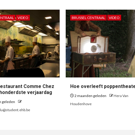
ENTRAAL
VIDEO
BRUSSEL CENTRAAL
VIDEO
restaurant Comme Chez
Hoe overleeft poppentheat
t honderdste verjaardag
2 maanden geleden
Hera Van
n geleden
Houdenhove
glu@student.ehb.be