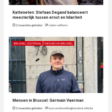
Katteneten: Stefaan Degand balanceert
meesterlijk tussen ernst en hilariteit
2 maanden geleden
ruben-willems
BRUSSEL CENTRAAL
MENSEN IN BRUSSEL
Mensen in Brussel: Germain Vaerman
2 maanden geleden
tuur.vandevelde@student.ehb.be