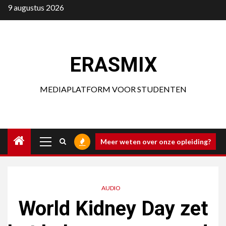
Ga
9 augustus 2026
naar
de
inhoud
ERASMIX
MEDIAPLATFORM VOOR STUDENTEN
Primair
Meer weten over onze opleiding?
menu
AUDIO
World Kidney Day zet