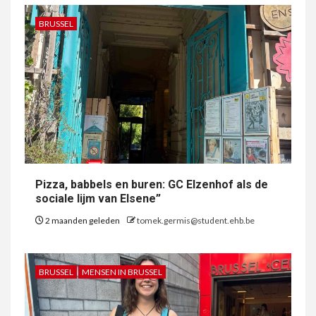
BRUSSEL
Pizza, babbels en buren: GC Elzenhof als de
sociale lijm van Elsene”
2 maanden geleden
tomek.germis@student.ehb.be
BRUSSEL
MENSEN IN BRUSSEL