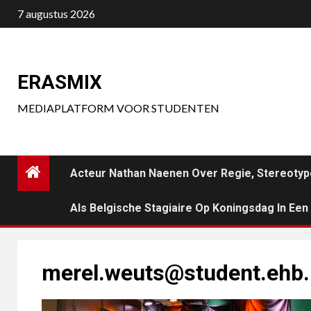
Ga
7 augustus 2026
naar
de
inhoud
ERASMIX
MEDIAPLATFORM VOOR STUDENTEN
Acteur Nathan Naenen Over Regie, Stereotyp
Als Belgische Stagiaire Op Koningsdag In Ee
merel.weuts@student.ehb