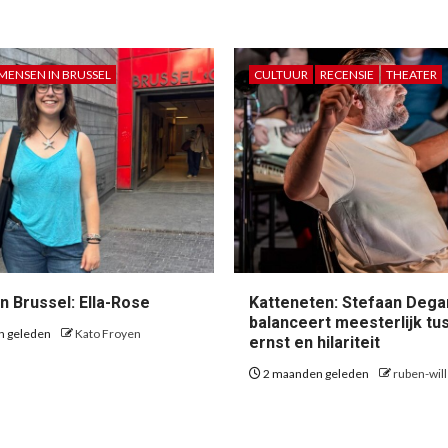
MENSEN IN BRUSSEL
CULTUUR
RECENSIE
THEATER
n Brussel: Ella-Rose
Katteneten: Stefaan Dega
balanceert meesterlijk tu
n geleden
Kato Froyen
ernst en hilariteit
2 maanden geleden
ruben-wil