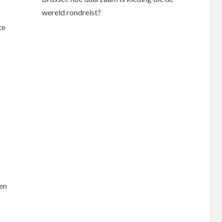
wereld rondreist?
te
 en