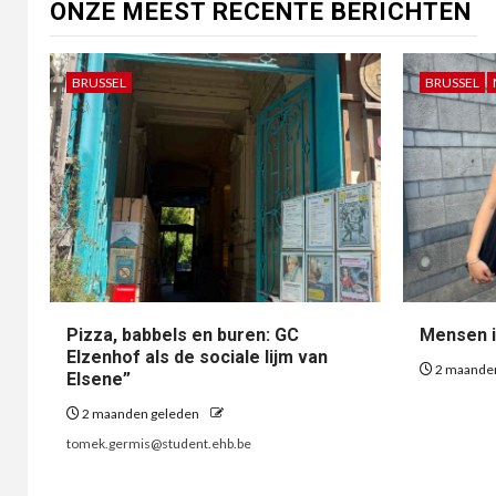
ONZE MEEST RECENTE BERICHTEN
BRUSSEL
BRUSSEL
Pizza, babbels en buren: GC
Mensen i
Elzenhof als de sociale lijm van
2 maande
Elsene”
2 maanden geleden
tomek.germis@student.ehb.be