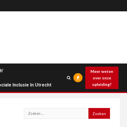
h’
Meer weten
over onze
opleiding?
ciale Inclusie In Utrecht
Zoeken
naar: