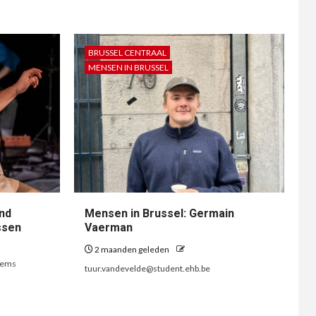
BRUSSEL CENTRAAL
MENSEN IN BRUSSEL
nd
Mensen in Brussel: Germain
ssen
Vaerman
2 maanden geleden
lems
tuur.vandevelde@student.ehb.be