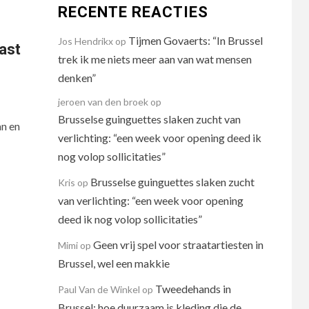
RECENTE REACTIES
Tijmen Govaerts: “In Brussel
Jos Hendrikx
op
aast
trek ik me niets meer aan van wat mensen
denken”
jeroen van den broek
op
Brusselse guinguettes slaken zucht van
an en
verlichting: “een week voor opening deed ik
nog volop sollicitaties”
Brusselse guinguettes slaken zucht
Kris
op
van verlichting: “een week voor opening
deed ik nog volop sollicitaties”
Geen vrij spel voor straatartiesten in
Mimi
op
Brussel, wel een makkie
Tweedehands in
Paul Van de Winkel
op
Brussel: hoe duurzaam is kleding die de