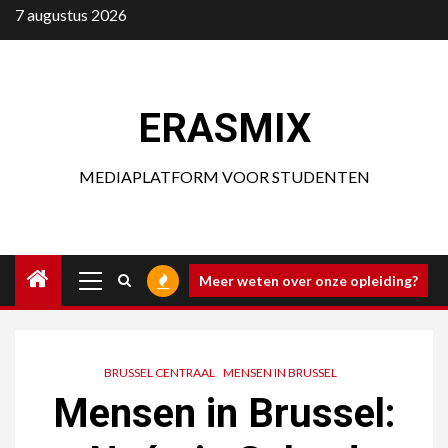
Ga
7 augustus 2026
naar
de
inhoud
ERASMIX
MEDIAPLATFORM VOOR STUDENTEN
Primair
Meer weten over onze opleiding?
menu
BRUSSEL CENTRAAL
MENSEN IN BRUSSEL
Mensen in Brussel: