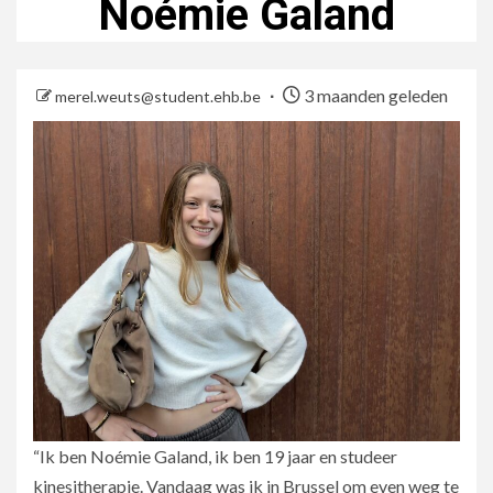
Noémie Galand
3 maanden geleden
merel.weuts@student.ehb.be
“Ik ben Noémie Galand, ik ben 19 jaar en studeer
kinesitherapie. Vandaag was ik in Brussel om even weg te