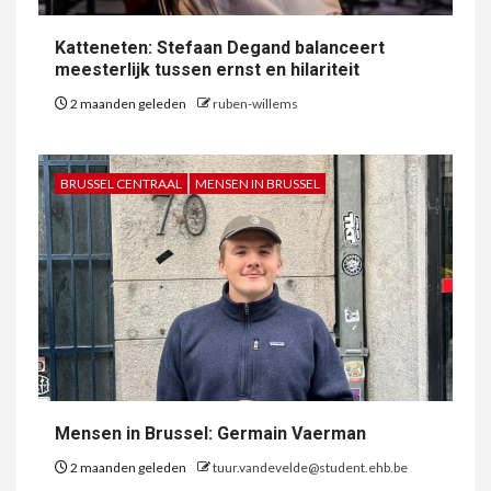
Katteneten: Stefaan Degand balanceert
meesterlijk tussen ernst en hilariteit
2 maanden geleden
ruben-willems
BRUSSEL CENTRAAL
MENSEN IN BRUSSEL
Mensen in Brussel: Germain Vaerman
2 maanden geleden
tuur.vandevelde@student.ehb.be