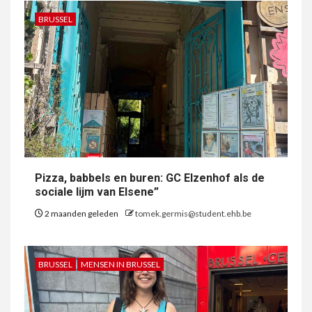
BRUSSEL
Pizza, babbels en buren: GC Elzenhof als de
sociale lijm van Elsene”
2 maanden geleden
tomek.germis@student.ehb.be
BRUSSEL
MENSEN IN BRUSSEL