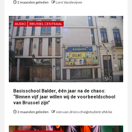
2 maanden geleden
Lore Vandevijver
AUDIO
BRUSSEL CENTRAAL
Basisschool Balder, één jaar na de chaos:
“Binnen vijf jaar willen wij de voorbeeldschool
van Brussel zijn”
2 maanden geleden
sien.van.driessche@student.ehb.be