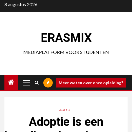
Ga
8 augustus 2026
naar
de
inhoud
ERASMIX
MEDIAPLATFORM VOOR STUDENTEN
Primair
Meer weten over onze opleiding?
menu
AUDIO
Adoptie is een