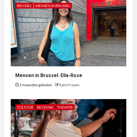
BRUSSEL
MENSEN IN BRUSSEL
Mensen in Brussel: Ella-Rose
2 maanden geleden
Kato Froyen
CULTUUR
RECENSIE
THEATER