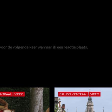
voor de volgende keer wanneer ik een reactie plaats.
ENTRAAL
VIDEO
BRUSSEL CENTRAAL
VIDEO