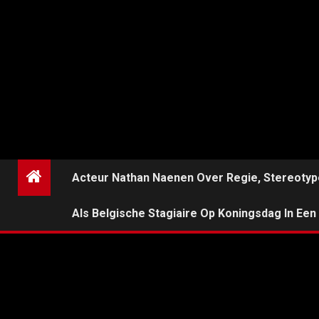
Ga
7 augustus 2026
naar
de
inhoud
ERASMIX
MEDIAPLATFORM VOOR STUDENTEN
Acteur Nathan Naenen Over Regie, Stereotyp
Als Belgische Stagiaire Op Koningsdag In Ee