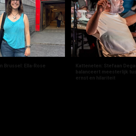
n Brussel: Ella-Rose
Katteneten: Stefaan Dega
balanceert meesterlijk tu
n geleden
Kato Froyen
ernst en hilariteit
2 maanden geleden
ruben-wil