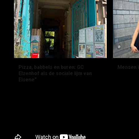
Pizza, babbels en buren: GC
Mensen i
Elzenhof als de sociale lijm van
2 maande
Elsene”
2 maanden geleden
tomek.germis@student.ehb.be