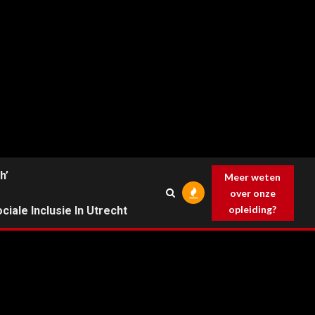
h’
Meer weten
over onze
opleiding?
ciale Inclusie In Utrecht