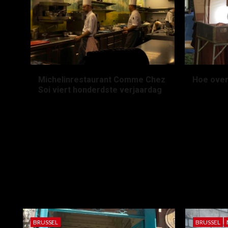
Michelinrestaurant Comme Chez
Hoe over
Soi viert honderdste verjaardag
2 maande
2 maanden geleden
Houdenhov
benan.sarioglu@student.ehb.be
ONZE MEEST RECENTE BERICHTEN
BRUSSEL
BRUSSEL