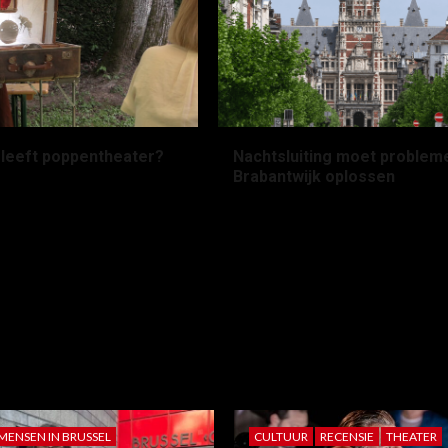
leeft poppentheater?
Nachtsluiting moet probleme
Brabantwijk oplossen
n geleden
Hera Van
2 maanden geleden
Lou Moens
e
MENSEN IN BRUSSEL
CULTUUR
RECENSIE
THEATER