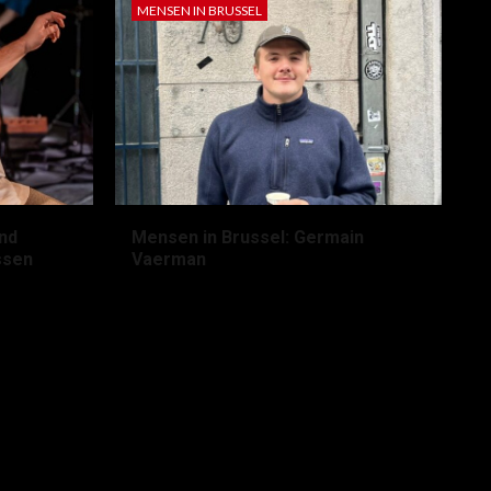
MENSEN IN BRUSSEL
nd
Mensen in Brussel: Germain
ssen
Vaerman
2 maanden geleden
lems
tuur.vandevelde@student.ehb.be