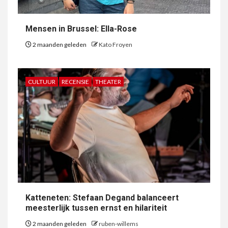
Mensen in Brussel: Ella-Rose
2 maanden geleden
Kato Froyen
CULTUUR
RECENSIE
THEATER
Katteneten: Stefaan Degand balanceert
meesterlijk tussen ernst en hilariteit
2 maanden geleden
ruben-willems