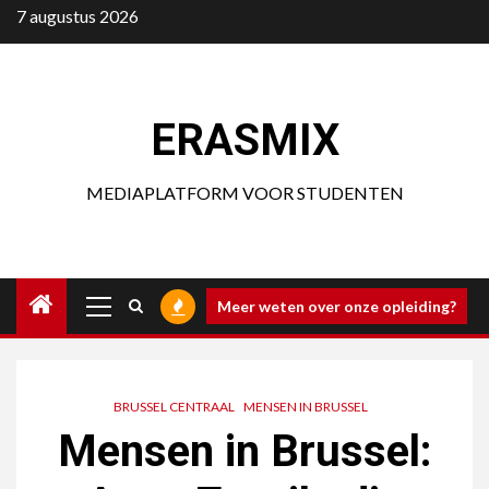
Ga
7 augustus 2026
naar
de
inhoud
ERASMIX
MEDIAPLATFORM VOOR STUDENTEN
Primair
Meer weten over onze opleiding?
menu
BRUSSEL CENTRAAL
MENSEN IN BRUSSEL
Mensen in Brussel: