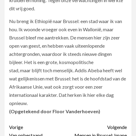
kruiden en honing. Tegen onze verwachtingen in werkte
dit vrij goed.
Nu breng ik Ethiopië naar Brussel: een stad waar ik van
hou. Ik woonde vroeger ook even in Wallonië, maar
Brussel bleef me aantrekken. De mensen hier zijn zeer
open van geest, en hebben vaak uiteenlopende
achtergronden, waardoor ik steeds nieuwe dingen
bijleer. Het is een grote, kosmopolitische
stad, maar blijft toch menselijk. Addis Abeba heeft wel
wat gelijkenissen met Brussel: het is de hoofdstad van de
Afrikaanse Unie, wat ook zorgt voor een zeer
internationaal karakter. Dat herken ik hier elke dag
opnieuw.
(Opgetekend door Floor Vanderhoeven)
Berichtnavigatie
Vorige
Volgende
Van onbestaand
Mensen in Brussel: Imane