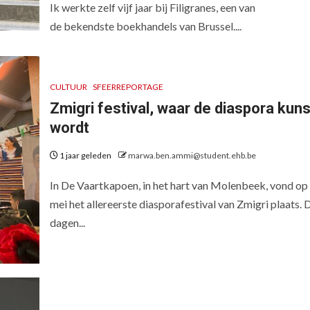
Ik werkte zelf vijf jaar bij Filigranes, een van
de bekendste boekhandels van Brussel....
CULTUUR
SFEERREPORTAGE
Zmigri festival, waar de diaspora kuns
wordt
1 jaar geleden
marwa.ben.ammi@student.ehb.be
In De Vaartkapoen, in het hart van Molenbeek, vond op
mei het allereerste diasporafestival van Zmigri plaats. 
dagen...