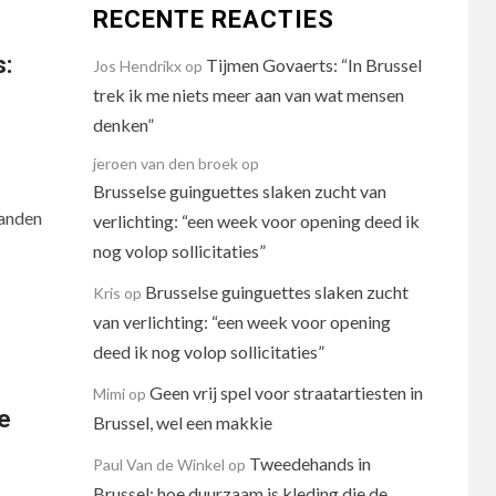
RECENTE REACTIES
s:
Tijmen Govaerts: “In Brussel
Jos Hendrikx
op
trek ik me niets meer aan van wat mensen
denken”
jeroen van den broek
op
Brusselse guinguettes slaken zucht van
tanden
verlichting: “een week voor opening deed ik
nog volop sollicitaties”
Brusselse guinguettes slaken zucht
Kris
op
van verlichting: “een week voor opening
deed ik nog volop sollicitaties”
Geen vrij spel voor straatartiesten in
Mimi
op
e
Brussel, wel een makkie
Tweedehands in
Paul Van de Winkel
op
Brussel: hoe duurzaam is kleding die de