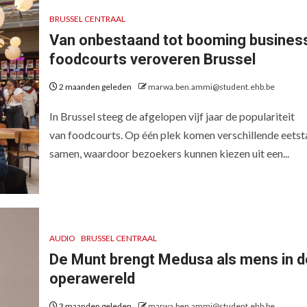
BRUSSEL CENTRAAL
Van onbestaand tot booming busines
foodcourts veroveren Brussel
2 maanden geleden
marwa.ben.ammi@student.ehb.be
In Brussel steeg de afgelopen vijf jaar de populariteit
van foodcourts. Op één plek komen verschillende eets
samen, waardoor bezoekers kunnen kiezen uit een...
AUDIO
BRUSSEL CENTRAAL
De Munt brengt Medusa als mens in d
operawereld
3 maanden geleden
marwa.ben.ammi@student.ehb.be