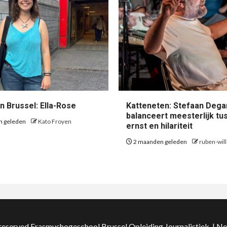
n Brussel: Ella-Rose
Katteneten: Stefaan Dega
balanceert meesterlijk tu
n geleden
Kato Froyen
ernst en hilariteit
2 maanden geleden
ruben-wil
 reserved Erasmushogeschool Brussel Opleiding Journalistiek.
|
Ne