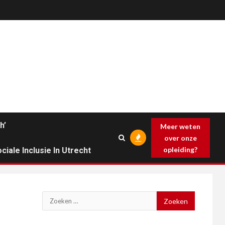
h’
Meer weten
over onze
opleiding?
ciale Inclusie In Utrecht
Zoeken
naar: