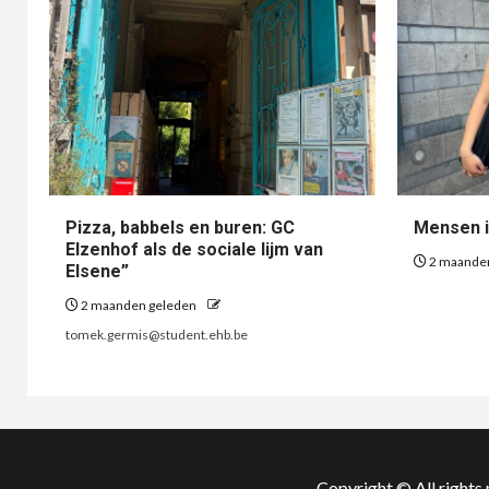
Pizza, babbels en buren: GC
Mensen i
Elzenhof als de sociale lijm van
2 maande
Elsene”
2 maanden geleden
tomek.germis@student.ehb.be
Copyright © All rights