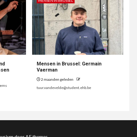
MENSEN IN BRUSSEL
nd
Mensen in Brussel: Germain
ssen
Vaerman
2 maanden geleden
lems
tuur.vandevelde@student.ehb.be
wsium
door AF themes.