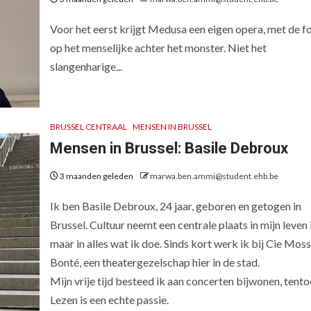
Voor het eerst krijgt Medusa een eigen opera, met de f
op het menselijke achter het monster. Niet het
slangenharige...
BRUSSEL CENTRAAL
MENSEN IN BRUSSEL
Mensen in Brussel: Basile Debroux
3 maanden geleden
marwa.ben.ammi@student.ehb.be
Ik ben Basile Debroux, 24 jaar, geboren en getogen in
Brussel. Cultuur neemt een centrale plaats in mijn leven i
maar in alles wat ik doe. Sinds kort werk ik bij Cie Mos
Bonté, een theatergezelschap hier in de stad.
Mijn vrije tijd besteed ik aan concerten bijwonen, ten
Lezen is een echte passie.