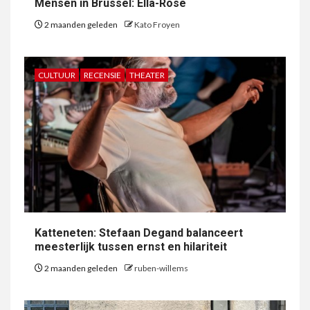
Mensen in Brussel: Ella-Rose
2 maanden geleden
Kato Froyen
CULTUUR
RECENSIE
THEATER
Katteneten: Stefaan Degand balanceert
meesterlijk tussen ernst en hilariteit
2 maanden geleden
ruben-willems