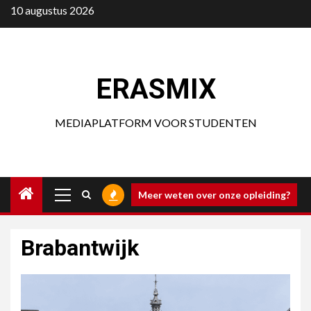
Ga
10 augustus 2026
naar
de
inhoud
ERASMIX
MEDIAPLATFORM VOOR STUDENTEN
Primair
Meer weten over onze opleiding?
menu
Brabantwijk