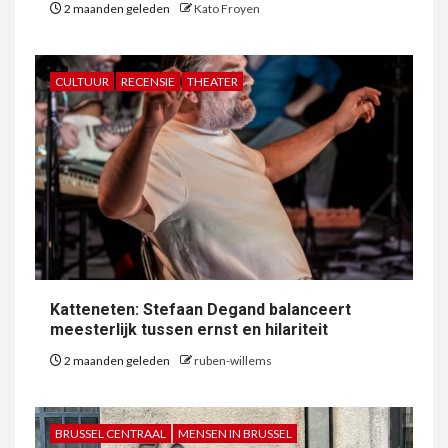
2 maanden geleden
Kato Froyen
CULTUUR
RECENSIE
THEATER
Katteneten: Stefaan Degand balanceert
meesterlijk tussen ernst en hilariteit
2 maanden geleden
ruben-willems
BRUSSEL CENTRAAL
MENSEN IN BRUSSEL