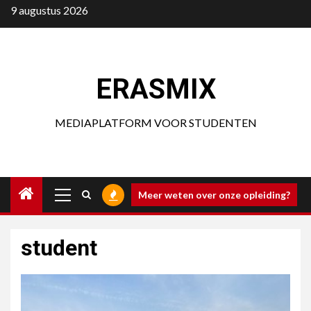
Ga
9 augustus 2026
naar
de
inhoud
ERASMIX
MEDIAPLATFORM VOOR STUDENTEN
Primair
Meer weten over onze opleiding?
menu
student