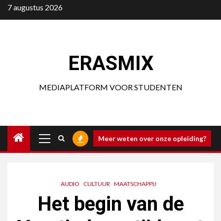
Ga
7 augustus 2026
naar
de
inhoud
ERASMIX
MEDIAPLATFORM VOOR STUDENTEN
Primair
Meer weten over onze opleiding?
menu
AUDIO
CULTUUR
MAATSCHAPPIJ
Het begin van de