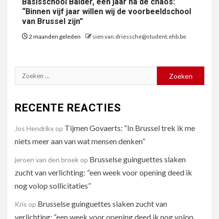
Basisschool Balder, één jaar na de chaos:
“Binnen vijf jaar willen wij de voorbeeldschool
van Brussel zijn”
2 maanden geleden
sien.van.driessche@student.ehb.be
Zoeken
naar:
RECENTE REACTIES
Tijmen Govaerts: “In Brussel trek ik me
Jos Hendrikx
op
niets meer aan van wat mensen denken”
Brusselse guinguettes slaken
jeroen van den broek
op
zucht van verlichting: “een week voor opening deed ik
nog volop sollicitaties”
Brusselse guinguettes slaken zucht van
Kris
op
verlichting: “een week voor opening deed ik nog volop