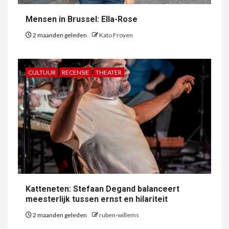
Mensen in Brussel: Ella-Rose
2 maanden geleden
Kato Froyen
CULTUUR
RECENSIE
THEATER
Katteneten: Stefaan Degand balanceert
meesterlijk tussen ernst en hilariteit
2 maanden geleden
ruben-willems