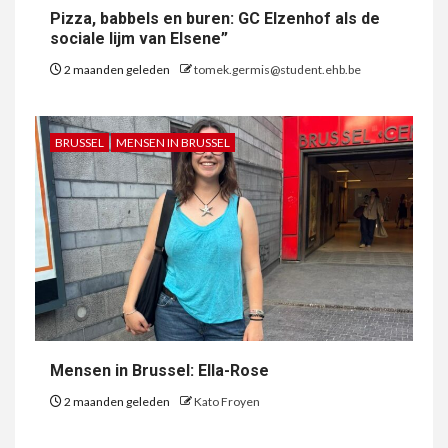
Pizza, babbels en buren: GC Elzenhof als de
sociale lijm van Elsene”
2 maanden geleden
tomek.germis@student.ehb.be
BRUSSEL
MENSEN IN BRUSSEL
Mensen in Brussel: Ella-Rose
2 maanden geleden
Kato Froyen