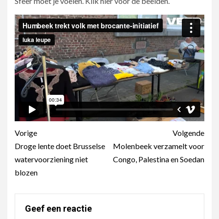
Sfeer moet je voelen. Klik hier voor de beelden.
Berichtnavigatie
Vorige
Volgende
Droge lente doet Brusselse
Molenbeek verzamelt voor
watervoorziening niet
Congo, Palestina en Soedan
blozen
Geef een reactie