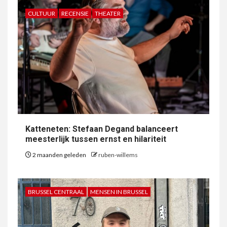
CULTUUR
RECENSIE
THEATER
Katteneten: Stefaan Degand balanceert
meesterlijk tussen ernst en hilariteit
2 maanden geleden
ruben-willems
BRUSSEL CENTRAAL
MENSEN IN BRUSSEL