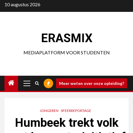
Ga
10 augustus 2026
naar
de
inhoud
ERASMIX
MEDIAPLATFORM VOOR STUDENTEN
Primair
Meer weten over onze opleiding?
menu
JONGEREN
SFEERREPORTAGE
Humbeek trekt volk