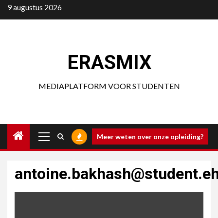
Ga
9 augustus 2026
naar
de
inhoud
ERASMIX
MEDIAPLATFORM VOOR STUDENTEN
Primair
Meer weten over onze opleiding?
menu
antoine.bakhash@student.e