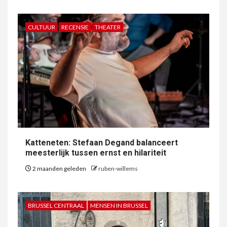
CULTUUR
RECENSIE
THEATER
Katteneten: Stefaan Degand balanceert
meesterlijk tussen ernst en hilariteit
2 maanden geleden
ruben-willems
BRUSSEL CENTRAAL
MENSEN IN BRUSSEL