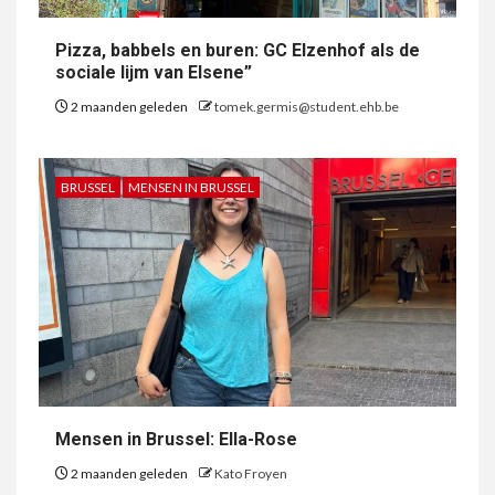
Pizza, babbels en buren: GC Elzenhof als de
sociale lijm van Elsene”
2 maanden geleden
tomek.germis@student.ehb.be
BRUSSEL
MENSEN IN BRUSSEL
Mensen in Brussel: Ella-Rose
2 maanden geleden
Kato Froyen