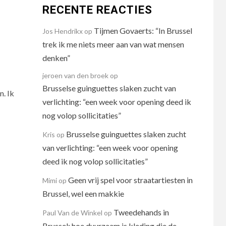
RECENTE REACTIES
Tijmen Govaerts: “In Brussel
Jos Hendrikx
op
trek ik me niets meer aan van wat mensen
denken”
jeroen van den broek
op
Brusselse guinguettes slaken zucht van
. Ik
verlichting: “een week voor opening deed ik
nog volop sollicitaties”
Brusselse guinguettes slaken zucht
Kris
op
van verlichting: “een week voor opening
deed ik nog volop sollicitaties”
Geen vrij spel voor straatartiesten in
Mimi
op
Brussel, wel een makkie
Tweedehands in
Paul Van de Winkel
op
Brussel: hoe duurzaam is kleding die de