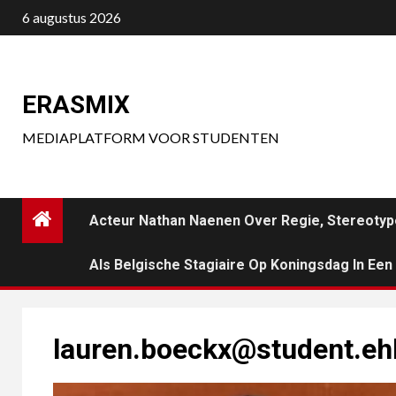
Ga
6 augustus 2026
naar
de
inhoud
ERASMIX
MEDIAPLATFORM VOOR STUDENTEN
Acteur Nathan Naenen Over Regie, Stereotyp
Als Belgische Stagiaire Op Koningsdag In Ee
lauren.boeckx@student.eh