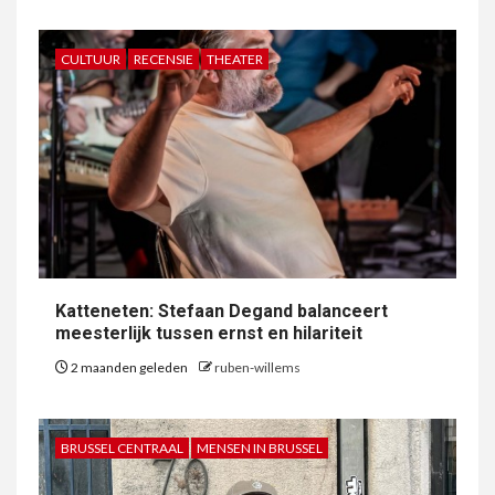
CULTUUR
RECENSIE
THEATER
Katteneten: Stefaan Degand balanceert
meesterlijk tussen ernst en hilariteit
2 maanden geleden
ruben-willems
BRUSSEL CENTRAAL
MENSEN IN BRUSSEL