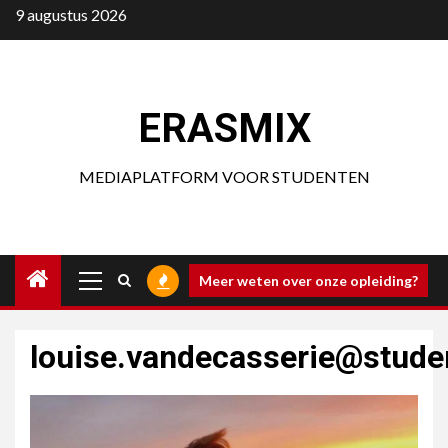
Ga
9 augustus 2026
naar
de
inhoud
ERASMIX
MEDIAPLATFORM VOOR STUDENTEN
Primair
Meer weten over onze opleiding?
menu
louise.vandecasserie@stude