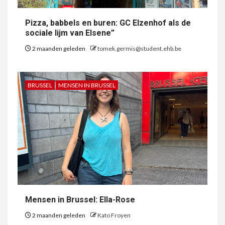
Pizza, babbels en buren: GC Elzenhof als de
sociale lijm van Elsene”
2 maanden geleden
tomek.germis@student.ehb.be
BRUSSEL
MENSEN IN BRUSSEL
Mensen in Brussel: Ella-Rose
2 maanden geleden
Kato Froyen