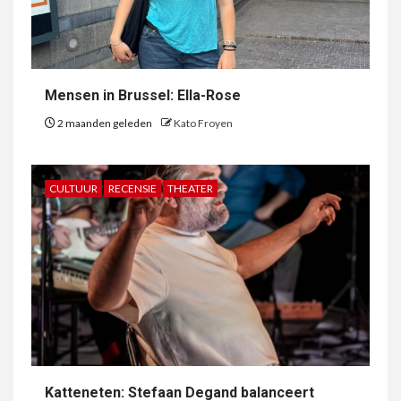
Mensen in Brussel: Ella-Rose
2 maanden geleden
Kato Froyen
CULTUUR
RECENSIE
THEATER
Katteneten: Stefaan Degand balanceert