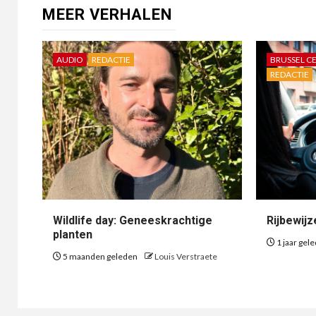
MEER VERHALEN
AUDIO
REDACTIE
BRUSSEL C
REDACTIE
Wildlife day: Geneeskrachtige
Rijbewij
planten
1 jaar gel
5 maanden geleden
Louis Verstraete