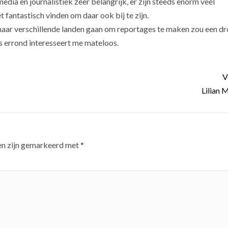
media en journalistiek zeer belangrijk, er zijn steeds enorm veel
t fantastisch vinden om daar ook bij te zijn.
, naar verschillende landen gaan om reportages te maken zou een d
les errond interesseert me mateloos.
V
Lilian
en zijn gemarkeerd met
*