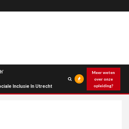
h’
Meer weten
over onze
opleiding?
ciale Inclusie In Utrecht