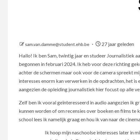
27 jaar geleden
sam.van.damme@student.ehb.be
Hallo! Ik ben Sam, twintig jaar en studeer Journalistiek
begonnen in februari 2024. Ik heb voor deze richting geko
achter de schermen maar ook voor de camera spreekt mij a
interesses enorm kan verwerken in de opdrachten, het is 
aangezien de opleiding journalistiek hier focust op alle v
Zelf ben ik vooral geïnteresseerd in audio aangezien ik g
kunnen worden of om recensies over boeken en films te k
school lees ik namelijk graag en hou ik van naar de cinema
Ik hoop mijn naschoolse interesses later in m