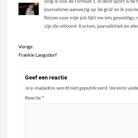
volg ik ook de Formule 1. In deze sport is de 
journalisten aanwezig op ‘de grid’ en ik zou he
Reizen voor mijn job lijkt me iets geweldigs
zijn die uitkomt. Kortom, journalistiek en al
Berichtnavigatie
Vorige
Frankie Langsdorf
Geef een reactie
Je e-mailadres wordt niet gepubliceerd.
Vereiste veld
Reactie
*