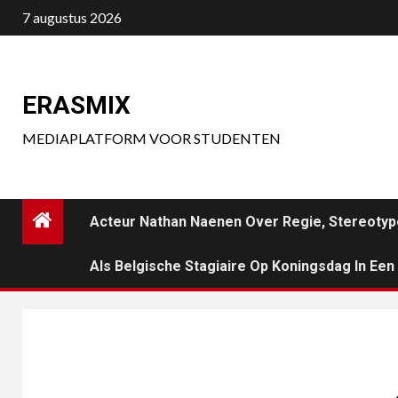
Ga
7 augustus 2026
naar
de
inhoud
ERASMIX
MEDIAPLATFORM VOOR STUDENTEN
Acteur Nathan Naenen Over Regie, Stereotyp
Als Belgische Stagiaire Op Koningsdag In Ee