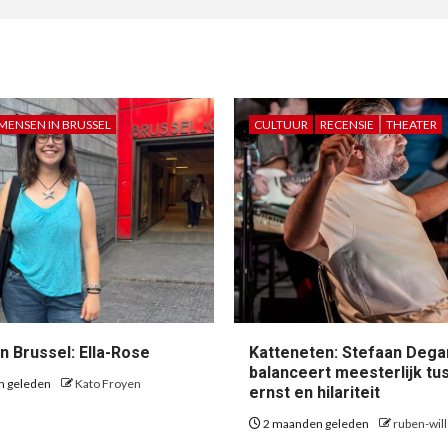
MENSEN IN BRUSSEL
CULTUUR
RECENSIE
THEATER
n Brussel: Ella-Rose
Katteneten: Stefaan Dega
balanceert meesterlijk tu
n geleden
Kato Froyen
ernst en hilariteit
2 maanden geleden
ruben-wil