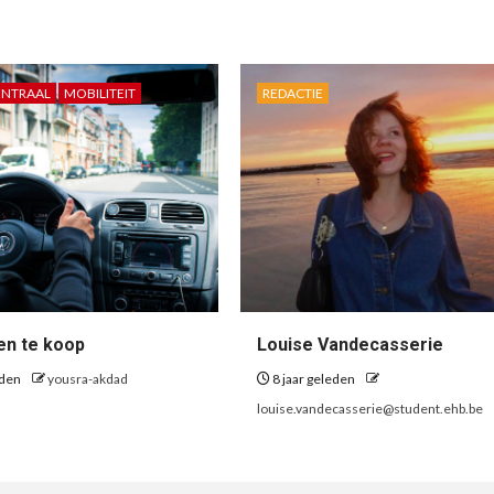
ENTRAAL
MOBILITEIT
REDACTIE
zen te koop
Louise Vandecasserie
eden
yousra-akdad
8 jaar geleden
louise.vandecasserie@student.ehb.be