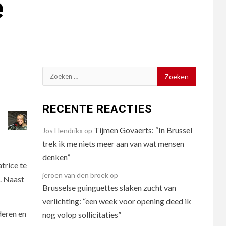
e
Zoeken
naar:
RECENTE REACTIES
Tijmen Govaerts: “In Brussel
Jos Hendrikx
op
trek ik me niets meer aan van wat mensen
denken”
trice te
jeroen van den broek
op
. Naast
Brusselse guinguettes slaken zucht van
verlichting: “een week voor opening deed ik
deren en
nog volop sollicitaties”