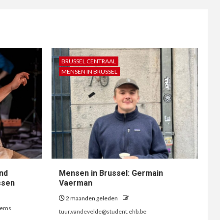
BRUSSEL CENTRAAL
MENSEN IN BRUSSEL
nd
Mensen in Brussel: Germain
ssen
Vaerman
2 maanden geleden
lems
tuur.vandevelde@student.ehb.be