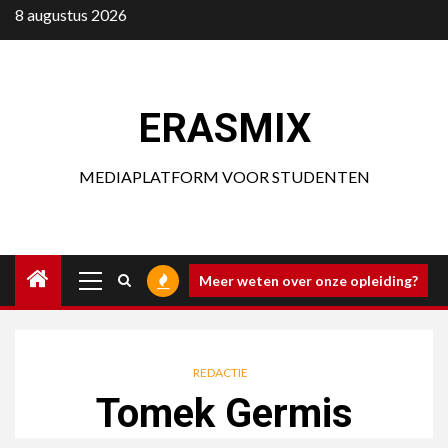
Ga
8 augustus 2026
naar
de
inhoud
ERASMIX
MEDIAPLATFORM VOOR STUDENTEN
Primair
Meer weten over onze opleiding?
menu
REDACTIE
Tomek Germis