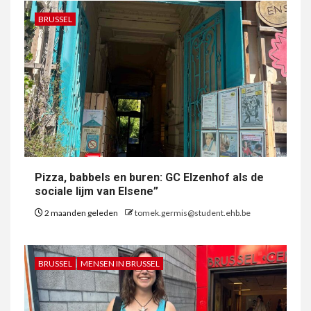
BRUSSEL
Pizza, babbels en buren: GC Elzenhof als de
sociale lijm van Elsene”
2 maanden geleden
tomek.germis@student.ehb.be
BRUSSEL
MENSEN IN BRUSSEL