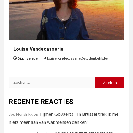
Louise Vandecasserie
8 jaar geleden
louise.vandecasserie@student.ehb.be
Zoeken
naar:
RECENTE REACTIES
Tijmen Govaerts: “In Brussel trek ik me
Jos Hendrikx
op
niets meer aan van wat mensen denken”
Brusselse guinguettes slaken