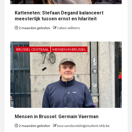
Katteneten: Stefaan Degand balanceert
meesterlijk tussen ernst en hilariteit
2 maanden geleden
ruben-willems
BRUSSEL CENTRAAL
MENSEN IN BRUSSEL
Mensen in Brussel: Germain Vaerman
2 maanden geleden
tuur.vandevelde@student.ehb.be