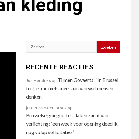
an kleding
Zoeken
naar:
RECENTE REACTIES
Tijmen Govaerts: “In Brussel
Jos Hendrikx
op
trek ik me niets meer aan van wat mensen
denken”
jeroen van den broek
op
Brusselse guinguettes slaken zucht van
verlichting: “een week voor opening deed ik
nog volop sollicitaties”