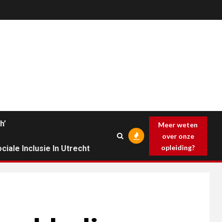
h’
Meer weten
over onze
opleiding?
ciale Inclusie In Utrecht