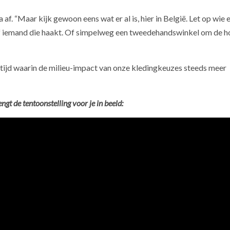
af. “Maar kijk gewoon eens wat er al is, hier in België. Let op wie 
 of iemand die haakt. Of simpelweg een tweedehandswinkel om de h
tijd waarin de milieu-impact van onze kledingkeuzes steeds meer
gt de tentoonstelling voor je in beeld: