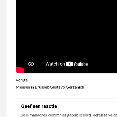
Berichtnavigatie
Vorige
Mensen in Brussel: Gustavo Gerzanich
Geef een reactie
Je e-mailadres wordt niet gepubliceerd.
Vereiste veld