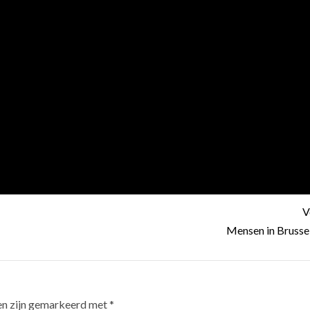
V
Mensen in Brussel
en zijn gemarkeerd met
*