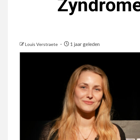
Zyndrome 
1 jaar geleden
Louis Verstraete