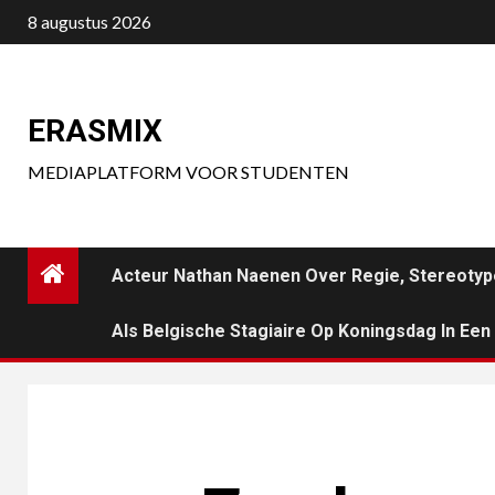
Ga
8 augustus 2026
naar
de
inhoud
ERASMIX
MEDIAPLATFORM VOOR STUDENTEN
Acteur Nathan Naenen Over Regie, Stereotyp
Als Belgische Stagiaire Op Koningsdag In Ee