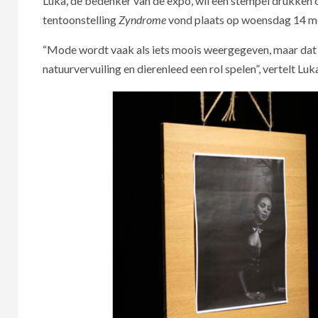
Luka, de bedenker van de expo, wil een stempel drukken
tentoonstelling
Zyndrome
vond plaats op woensdag 14 mei
“Mode wordt vaak als iets moois weergegeven, maar dat co
natuurvervuiling en dierenleed een rol spelen”, vertelt Luk