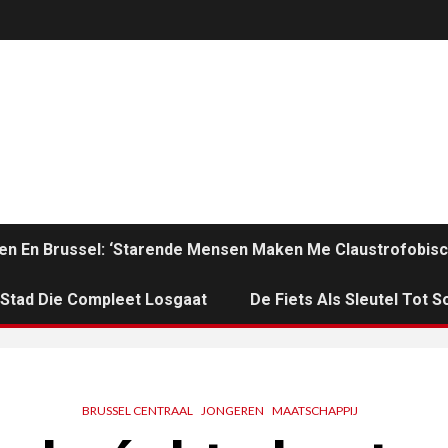
en En Brussel: ‘Starende Mensen Maken Me Claustrofobisc
n Stad Die Compleet Losgaat
De Fiets Als Sleutel Tot So
BRUSSEL CENTRAAL
JONGEREN
MAATSCHAPPIJ