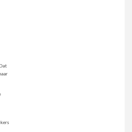
 Dat
maar
e
ekers