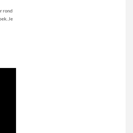
er rond
oek. Je