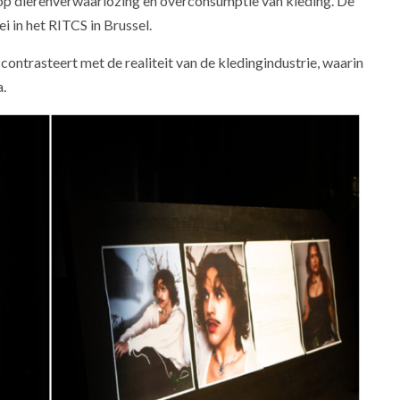
 op dierenverwaarlozing en overconsumptie van kleding. De
 in het RITCS in Brussel.
ntrasteert met de realiteit van de kledingindustrie, waarin
a.