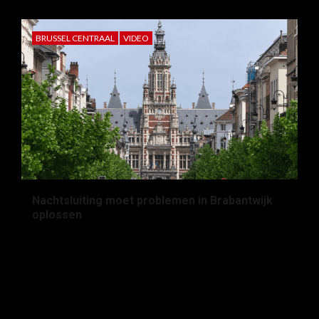
BRUSSEL CENTRAAL
VIDEO
Nachtsluiting moet problemen in Brabantwijk
oplossen
2 maanden geleden
Lou Moens
Zoeken
naar: