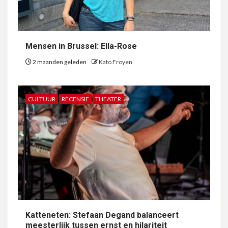
Mensen in Brussel: Ella-Rose
2 maanden geleden
Kato Froyen
CULTUUR
RECENSIE
THEATER
Katteneten: Stefaan Degand balanceert
meesterlijk tussen ernst en hilariteit