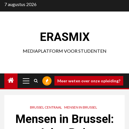
Ga
7 augustus 2026
naar
de
inhoud
ERASMIX
MEDIAPLATFORM VOOR STUDENTEN
Primair
Meer weten over onze opleiding?
menu
BRUSSEL CENTRAAL
MENSEN IN BRUSSEL
Mensen in Brussel: