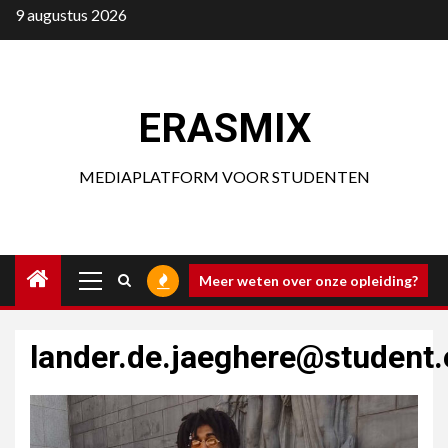
Ga
9 augustus 2026
naar
de
inhoud
ERASMIX
MEDIAPLATFORM VOOR STUDENTEN
Primair
Meer weten over onze opleiding?
menu
lander.de.jaeghere@student.