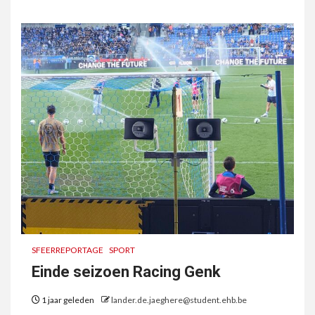
SFEERREPORTAGE
SPORT
Einde seizoen Racing Genk
1 jaar geleden
lander.de.jaeghere@student.ehb.be