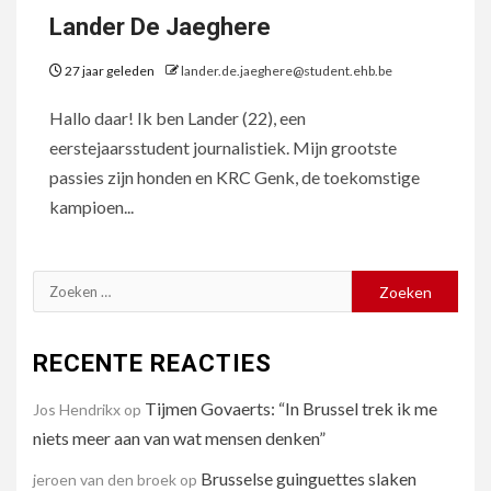
Lander De Jaeghere
27 jaar geleden
lander.de.jaeghere@student.ehb.be
Hallo daar! Ik ben Lander (22), een
eerstejaarsstudent journalistiek. Mijn grootste
passies zijn honden en KRC Genk, de toekomstige
kampioen...
Zoeken
naar:
RECENTE REACTIES
Tijmen Govaerts: “In Brussel trek ik me
Jos Hendrikx
op
niets meer aan van wat mensen denken”
Brusselse guinguettes slaken
jeroen van den broek
op