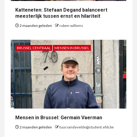
Katteneten: Stefaan Degand balanceert
meesterlijk tussen ernst en hilariteit
2 maanden geleden
ruben-willems
BRUSSEL CENTRAAL
MENSEN IN BRUSSEL
Mensen in Brussel: Germain Vaerman
2 maanden geleden
tuur.vandevelde@student.ehb.be