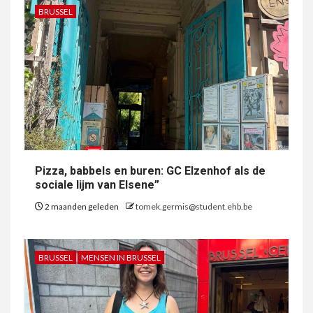
BRUSSEL
Pizza, babbels en buren: GC Elzenhof als de
sociale lijm van Elsene”
2 maanden geleden
tomek.germis@student.ehb.be
BRUSSEL
MENSEN IN BRUSSEL