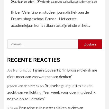
27 jaar geleden
valentino.azevedo.da.silva@student.ehb.be
Ik ben Valentino en studeer journalistiek aan de
Erasmushogeschool Brussel. Het eerste
academiejaar komt stilaan tot zijn einde en het...
Zoeken
naar:
RECENTE REACTIES
Tijmen Govaerts: “In Brussel trek ik me
Jos Hendrikx
op
niets meer aan van wat mensen denken”
Brusselse guinguettes slaken
jeroen van den broek
op
zucht van verlichting: “een week voor opening deed ik
nog volop sollicitaties”
Brusselse guinguettes slaken zucht van
Kris
op