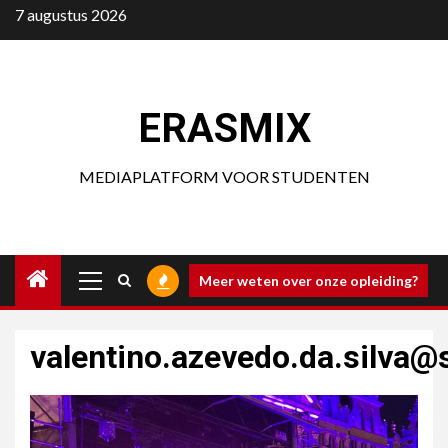
Ga
7 augustus 2026
naar
de
inhoud
ERASMIX
MEDIAPLATFORM VOOR STUDENTEN
Primair
Meer weten over onze opleiding?
menu
valentino.azevedo.da.silva@