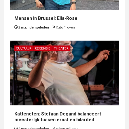
Mensen in Brussel: Ella-Rose
2 maanden geleden
Kato Froyen
CULTUUR
RECENSIE
THEATER
Katteneten: Stefaan Degand balanceert
meesterlijk tussen ernst en hilariteit
2 maanden geleden
ruben-willems