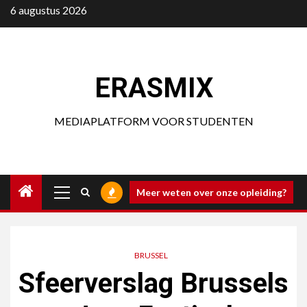
Ga
6 augustus 2026
naar
de
inhoud
ERASMIX
MEDIAPLATFORM VOOR STUDENTEN
Primair
Meer weten over onze opleiding?
menu
BRUSSEL
Sfeerverslag Brussels