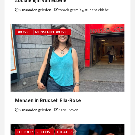
sociale lijm van Elsene”
2 maanden geleden
tomek.germis@student.ehb.be
BRUSSEL
MENSEN IN BRUSSEL
Mensen in Brussel: Ella-Rose
2 maanden geleden
Kato Froyen
CULTUUR
RECENSIE
THEATER