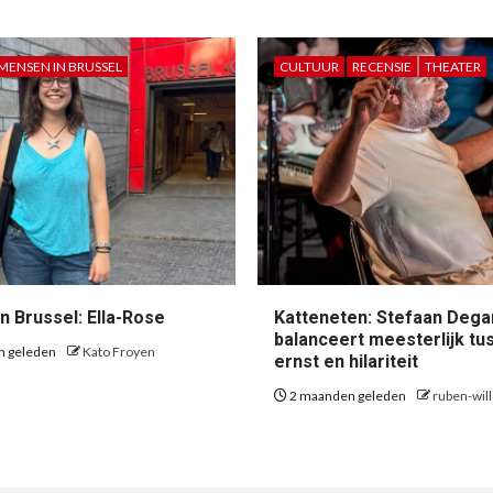
MENSEN IN BRUSSEL
CULTUUR
RECENSIE
THEATER
n Brussel: Ella-Rose
Katteneten: Stefaan Dega
balanceert meesterlijk tu
n geleden
Kato Froyen
ernst en hilariteit
2 maanden geleden
ruben-wil