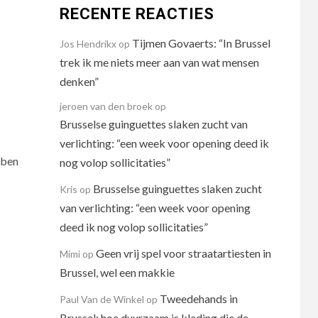
RECENTE REACTIES
Tijmen Govaerts: “In Brussel
Jos Hendrikx
op
trek ik me niets meer aan van wat mensen
denken”
jeroen van den broek
op
Brusselse guinguettes slaken zucht van
verlichting: “een week voor opening deed ik
 ben
nog volop sollicitaties”
Brusselse guinguettes slaken zucht
Kris
op
van verlichting: “een week voor opening
deed ik nog volop sollicitaties”
Geen vrij spel voor straatartiesten in
Mimi
op
Brussel, wel een makkie
Tweedehands in
Paul Van de Winkel
op
Brussel: hoe duurzaam is kleding die de