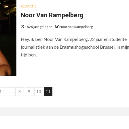
REDACTIE
Noor Van Rampelberg
1828 jaar geleden
Noor Van Rampelberg
Hey, ik ben Noor Van Rampelberg, 22 jaar en studente
journalistiek aan de Erasmushogeschool Brussel. In mijn
tijd ben...
chten
1
…
8
9
10
11
nering