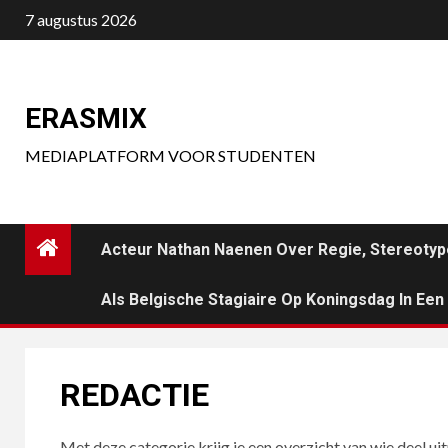
Ga
7 augustus 2026
naar
de
inhoud
ERASMIX
MEDIAPLATFORM VOOR STUDENTEN
Acteur Nathan Naenen Over Regie, Stereotyp
Als Belgische Stagiaire Op Koningsdag In Ee
REDACTIE
Met deze categorie krijg je een overzicht van wie deel ui