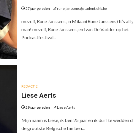
27 jaar geleden
rune.janssens@student.ehb.be
mezelf, Rune Janssens, in Milaan(Rune Janssens) It’s all
man! mezelf, Rune Janssens, en Ivan De Vadder op het
Podcastfestival...
REDACTIE
Liese Aerts
29 jaar geleden
Liese Aerts
Mijn naam is Liese, ik ben 25 jaar en ik durf te wedden d
de grootste Belgische fan ben...