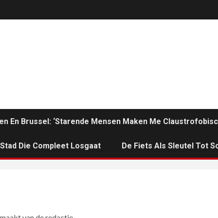
en En Brussel: ‘Starende Mensen Maken Me Claustrofobisc
n Stad Die Compleet Losgaat
De Fiets Als Sleutel Tot So
tmaakt van de redactie.