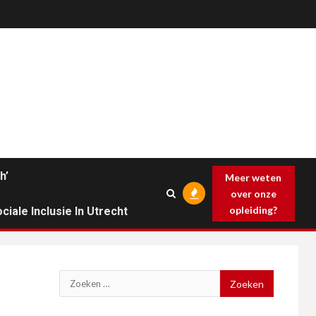
h’
Meer weten
over onze
opleiding?
ciale Inclusie In Utrecht
Zoeken
naar: