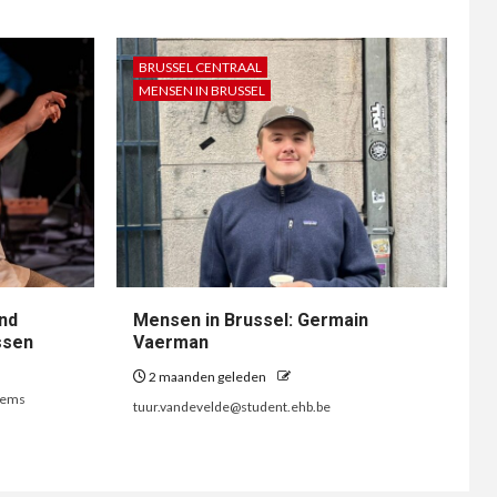
BRUSSEL CENTRAAL
MENSEN IN BRUSSEL
nd
Mensen in Brussel: Germain
ssen
Vaerman
2 maanden geleden
lems
tuur.vandevelde@student.ehb.be