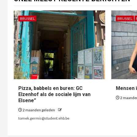
BRUSSEL
BRUSSEL
Pizza, babbels en buren: GC
Mensen i
Elzenhof als de sociale lijm van
2 maande
Elsene”
2 maanden geleden
tomek.germis@student.ehb.be