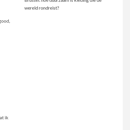
wereld rondreist?
 good,
at ik