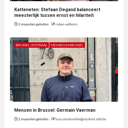
Katteneten: Stefaan Degand balanceert
meesterlijk tussen ernst en hilariteit
2 maanden geleden
ruben-willems
BRUSSEL CENTRAAL
MENSEN IN BRUSSEL
Mensen in Brussel: Germain Vaerman
2 maanden geleden
tuur.vandevelde@student.ehb.be