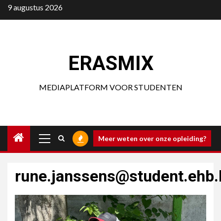
Ga
9 augustus 2026
naar
de
inhoud
ERASMIX
MEDIAPLATFORM VOOR STUDENTEN
Primair
Meer weten over onze opleiding?
menu
rune.janssens@student.ehb.