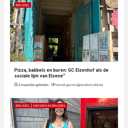
BRUSSEL
Pizza, babbels en buren: GC Elzenhof als de
sociale lijm van Elsene”
2 maanden geleden
tomek.germis@student.ehb.be
BRUSSEL
MENSEN IN BRUSSEL