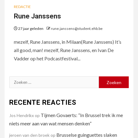
REDACTIE
Rune Janssens
27 jaar geleden
rune.janssens@student.ehb.be
mezelf, Rune Janssens, in Milaan(Rune Janssens) It’s
all good, man! mezelf, Rune Janssens, en Ivan De
Vadder op het Podcastfestival...
Zoeken
naar:
RECENTE REACTIES
Tijmen Govaerts: “In Brussel trek ik me
Jos Hendrikx
op
niets meer aan van wat mensen denken”
Brusselse guinguettes slaken
jeroen van den broek
op