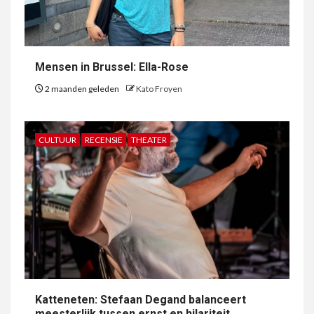
Mensen in Brussel: Ella-Rose
2 maanden geleden
Kato Froyen
CULTUUR
RECENSIE
THEATER
Katteneten: Stefaan Degand balanceert
meesterlijk tussen ernst en hilariteit