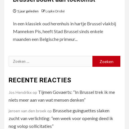
1 jaar geleden
Lopke Drobé
In een klassiek oud herenhuis in hartje Brussel vlakbij
Manneken Pis, heeft Stad Brussel sinds enkele
maanden een Belgische primeur...
Zoeken
naar:
RECENTE REACTIES
Tijmen Govaerts: “In Brussel trek ik me
Jos Hendrikx
op
niets meer aan van wat mensen denken”
Brusselse guinguettes slaken
jeroen van den broek
op
zucht van verlichting: “een week voor opening deed ik
nog volop sollicitaties”