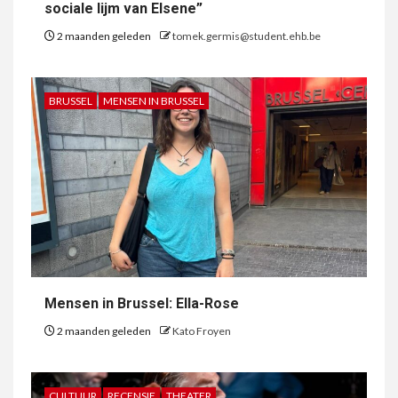
sociale lijm van Elsene”
2 maanden geleden
tomek.germis@student.ehb.be
BRUSSEL
MENSEN IN BRUSSEL
Mensen in Brussel: Ella-Rose
2 maanden geleden
Kato Froyen
CULTUUR
RECENSIE
THEATER