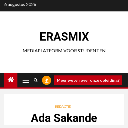
Ga
6 augustus 2026
naar
de
inhoud
ERASMIX
MEDIAPLATFORM VOOR STUDENTEN
Primair
Meer weten over onze opleiding?
menu
REDACTIE
Ada Sakande