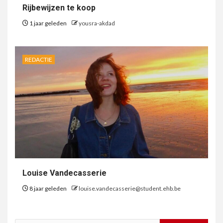
Rijbewijzen te koop
1 jaar geleden
yousra-akdad
REDACTIE
Louise Vandecasserie
8 jaar geleden
louise.vandecasserie@student.ehb.be