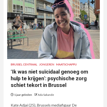
BRUSSEL CENTRAAL
JONGEREN
MAATSCHAPPIJ
‘Ik was niet suïcidaal genoeg om
hulp te krijgen’: psychische zorg
schiet tekort in Brussel
1 jaar geleden
Ada Sakande
Kate Adjai (25), Brussels mediafiguur De