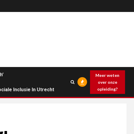
h’
Meer weten
over onze
opleiding?
ciale Inclusie In Utrecht