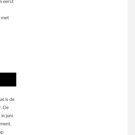
n eerst
l met
at is de
r. De
in juni
ement.
op