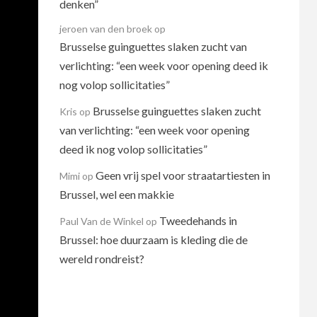
denken”
jeroen van den broek
op
Brusselse guinguettes slaken zucht van
verlichting: “een week voor opening deed ik
nog volop sollicitaties”
Brusselse guinguettes slaken zucht
Kris
op
van verlichting: “een week voor opening
deed ik nog volop sollicitaties”
Geen vrij spel voor straatartiesten in
Mimi
op
Brussel, wel een makkie
Tweedehands in
Paul Van de Winkel
op
Brussel: hoe duurzaam is kleding die de
wereld rondreist?