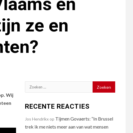
 Vlaams en
ijn ze en
nten?
Zoeken
naar:
op. Wij
meteen
RECENTE REACTIES
Tijmen Govaerts: “In Brussel
Jos Hendrikx
op
trek ik me niets meer aan van wat mensen