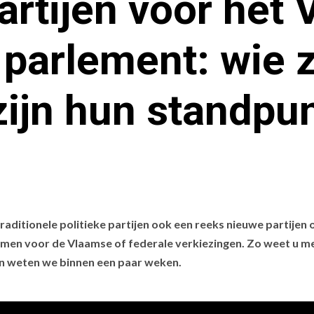
rtijen voor het
 parlement: wie z
zijn hun standpu
raditionele politieke partijen ook een reeks nieuwe partijen 
pkomen voor de Vlaamse of federale verkiezingen. Zo weet u 
en weten we binnen een paar weken.