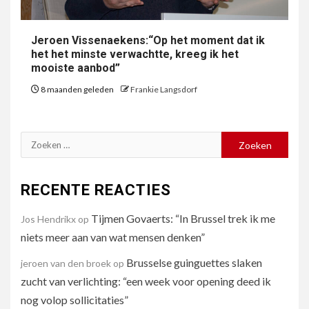
Jeroen Vissenaekens:“Op het moment dat ik
het het minste verwachtte, kreeg ik het
mooiste aanbod”
8 maanden geleden
Frankie Langsdorf
Zoeken
naar:
RECENTE REACTIES
Tijmen Govaerts: “In Brussel trek ik me
Jos Hendrikx
op
niets meer aan van wat mensen denken”
Brusselse guinguettes slaken
jeroen van den broek
op
zucht van verlichting: “een week voor opening deed ik
nog volop sollicitaties”