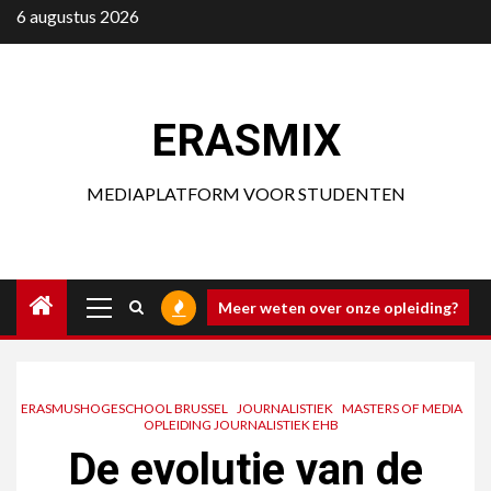
Ga
6 augustus 2026
naar
de
inhoud
ERASMIX
MEDIAPLATFORM VOOR STUDENTEN
Primair
Meer weten over onze opleiding?
menu
ERASMUSHOGESCHOOL BRUSSEL
JOURNALISTIEK
MASTERS OF MEDIA
OPLEIDING JOURNALISTIEK EHB
De evolutie van de