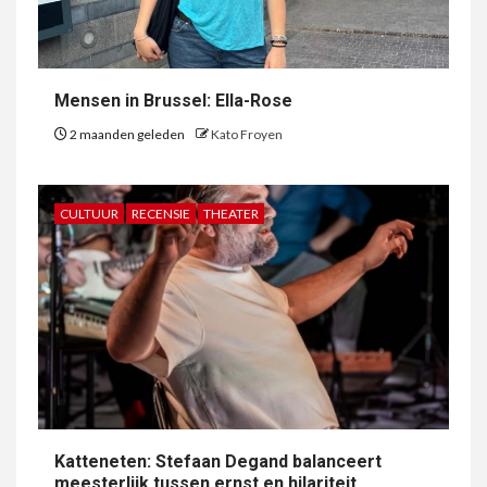
Mensen in Brussel: Ella-Rose
2 maanden geleden
Kato Froyen
CULTUUR
RECENSIE
THEATER
Katteneten: Stefaan Degand balanceert
meesterlijk tussen ernst en hilariteit