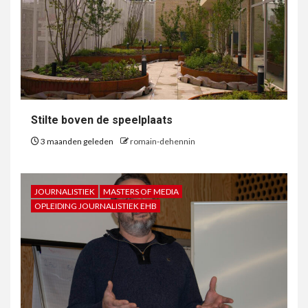
Stilte boven de speelplaats
3 maanden geleden
romain-dehennin
JOURNALISTIEK
MASTERS OF MEDIA
OPLEIDING JOURNALISTIEK EHB