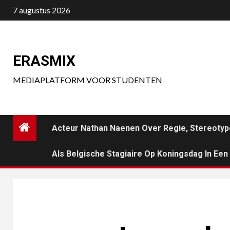
Ga
7 augustus 2026
naar
de
inhoud
ERASMIX
MEDIAPLATFORM VOOR STUDENTEN
Acteur Nathan Naenen Over Regie, Stereotyp
Als Belgische Stagiaire Op Koningsdag In Ee