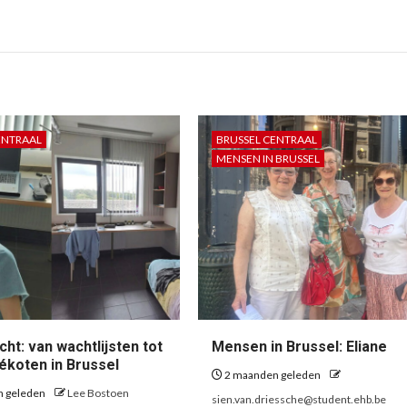
ENTRAAL
BRUSSEL CENTRAAL
MENSEN IN BRUSSEL
ht: van wachtlijsten tot
Mensen in Brussel: Eliane
vékoten in Brussel
2 maanden geleden
n geleden
Lee Bostoen
sien.van.driessche@student.ehb.be