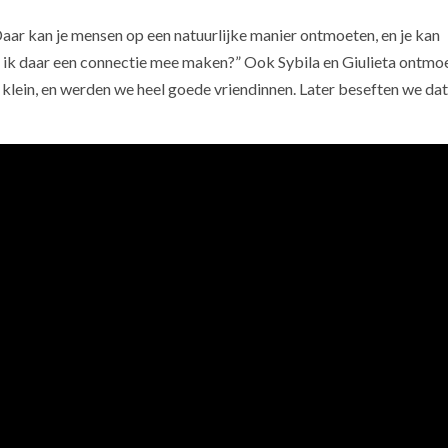
Daar kan je mensen op een natuurlijke manier ontmoeten, en je kan
kan ik daar een connectie mee maken?” Ook Sybila en Giulieta ontmo
l klein, en werden we heel goede vriendinnen. Later beseften we dat