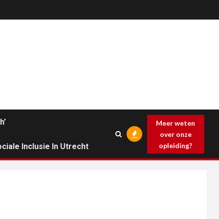
h’
Meer weten
over onze
opleiding?
ciale Inclusie In Utrecht