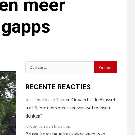
 en meer
ngapps
Zoeken
naar:
RECENTE REACTIES
Tijmen Govaerts: “In Brussel
Jos Hendrikx
op
trek ik me niets meer aan van wat mensen
denken”
jeroen van den broek
op
Brusselse guinguettes slaken zucht van