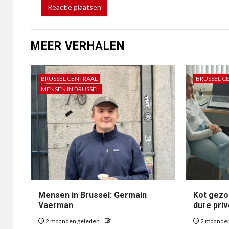
MEER VERHALEN
BRUSSEL CENTRAAL
BRUSSEL C
MENSEN IN BRUSSEL
Mensen in Brussel: Germain
Kot gezoc
Vaerman
dure pri
2 maanden geleden
2 maande