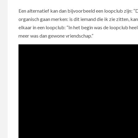
Een alternatief kan dan bijvoorbeeld een loopclub zijn: “
organisch gaan merken: is dit iemand die ik zie zitten, 
elkaar in een loopclub: “In het begin was de loopclub hee
meer was dan gewone vriendschap.”