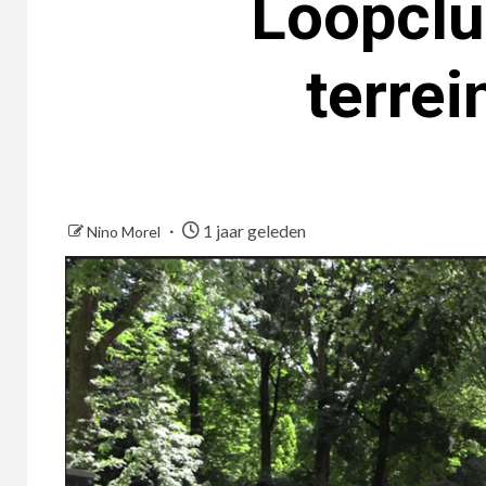
Loopclu
terre
1 jaar geleden
Nino Morel