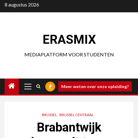
Ga
8 augustus 2026
naar
de
inhoud
ERASMIX
MEDIAPLATFORM VOOR STUDENTEN
Primair
Meer weten over onze opleiding?
menu
BRUSSEL
BRUSSEL CENTRAAL
Brabantwijk