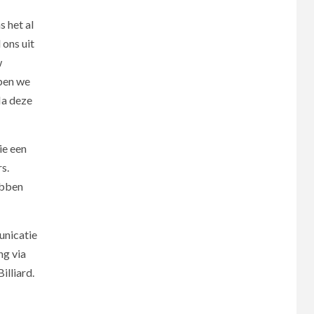
 het al
 ons uit
w
bben we
Na deze
ie een
s.
ebben
unicatie
ng via
illiard.