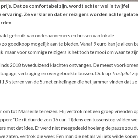
rijs. Dat ze comfortabel zijn, wordt echter wel in twijfel
 ervaring. Ze verklaren dat er reizigers worden achtergelate
orden.
 maakt gebruik van onderaannemers en bussen van lokale
ds zo goedkoop mogelijk aan te bieden
.
Vanaf 9 euro kan je al een b
ijk, maar voor sommige reizigers is het toch te mooi om waar te zij
sinds 2018 tweeduizend klachten ontvangen. De meest voorkome
ren bagage, vertraging en overgeboekte bussen. Ook op
Trustpilot
zij
d 1,9 sterren van de 5, met enkelingen die het jammer vinden dat ze
 om tot Marseille te reizen. Hij vertrok met een groep vrienden o
ppen: “De rit duurde zo’n 16 uur. Tijdens een tussenstop wilden we 
iers met dat idee. Er werd niet meegedeeld hoelang de pauze zou d
e zaten, vertrok die weer. Een man die net als wij iets wilde kopen 