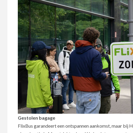
Gestolen bagage
FlixBus garandeert een ontspannen aankomst, maar bij Ha