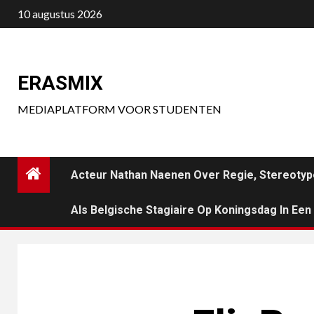
Ga
10 augustus 2026
naar
de
inhoud
ERASMIX
MEDIAPLATFORM VOOR STUDENTEN
Acteur Nathan Naenen Over Regie, Stereotyp
Als Belgische Stagiaire Op Koningsdag In Ee