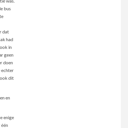
tie was.
de bus
te
r dat
zak had
ook in
ar geen
er doen
e echter
ook dit
pen en
de enige
r één