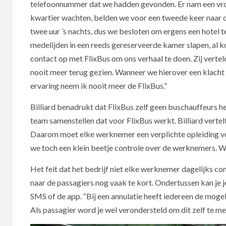
telefoonnummer dat we hadden gevonden. Er nam een vrouw
kwartier wachten, belden we voor een tweede keer naar d
twee uur ’s nachts, dus we besloten om ergens een hotel t
medelijden in een reeds gereserveerde kamer slapen, al 
contact op met FlixBus om ons verhaal te doen. Zij verte
nooit meer terug gezien. Wanneer we hierover een klacht 
ervaring neem ik nooit meer de FlixBus.”
Billiard benadrukt dat FlixBus zelf geen buschauffeurs 
team samenstellen dat voor FlixBus werkt. Billiard verte
Daarom moet elke werknemer een verplichte opleiding v
we toch een klein beetje controle over de werknemers. We
Het feit dat het bedrijf niet elke werknemer dagelijks co
naar de passagiers nog vaak te kort. Ondertussen kan je je
SMS of de app. “Bij een annulatie heeft iedereen de mogelij
Als passagier word je wel verondersteld om dit zelf te m