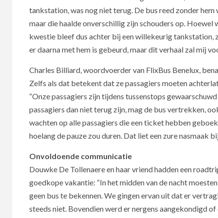
tankstation, was nog niet terug. De bus reed zonder hem w
maar die haalde onverschillig zijn schouders op. Hoewel w
kwestie bleef dus achter bij een willekeurig tankstation,
er daarna met hem is gebeurd, maar dit verhaal zal mij voor
Charles Billiard, woordvoerder van FlixBus Benelux, bena
Zelfs als dat betekent dat ze passagiers moeten achterlat
“Onze passagiers zijn tijdens tussenstops gewaarschuwd o
passagiers dan niet terug zijn, mag de bus vertrekken, ook a
wachten op alle passagiers die een ticket hebben geboek
hoelang de pauze zou duren. Dat liet een zure nasmaak bi
Onvoldoende communicatie
Douwke De Tollenaere en haar vriend hadden een roadtrip
goedkope vakantie: “In het midden van de nacht moesten 
geen bus te bekennen. We gingen ervan uit dat er vertrag
steeds niet. Bovendien werd er nergens aangekondigd of 