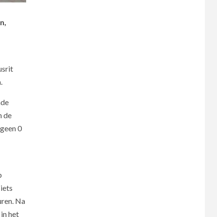
n,
usrit
n.
nde
n de
 geen 0
p
iets
uren. Na
in het