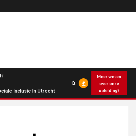
h’
Meer weten
over onze
opleiding?
ciale Inclusie In Utrecht