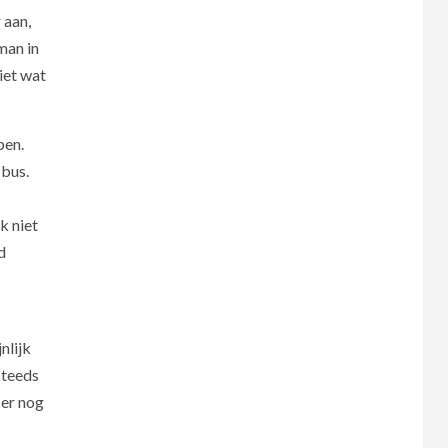
 aan,
man in
iet wat
pen.
 bus.
k niet
d
nlijk
steeds
 er nog