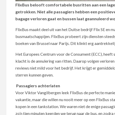
FlixBus belooft comfortabele busritten aan een lage p
getrokken. Niet alle passagiers hebben een positieve
bagage verloren gaat en bussen laat geannuleerd w
FlixBus maakt deel uit van het Duitse bedrijf Flix SE en
busmaatschappijen. FlixBus probeert zijn diensten stee
boeken van Brussel naar Parijs. Dit klinkt erg aantrekkel
Het Europees Centrum voor de Consument (ECC), heeft 
klacht is de annulering van ritten. Daarop volgen verlo
reviews niet mild voor het bedrijf. Het krijgt er gemiddel
sterren kunnen geven.
Passagiers achterlaten
Voor Viktor Vangilbergen leek FlixBus de perfecte manier
vakantie, maar die willen nu nooit meer op een FlixBus sta
kopen in een tankstation. We waren niet de enige passag
zo’n tien minuten keerden we terug naar de bus, en zodra w