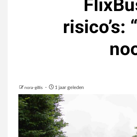
FlixBu
risico’s:
noo
1 jaar geleden
nora-gillis