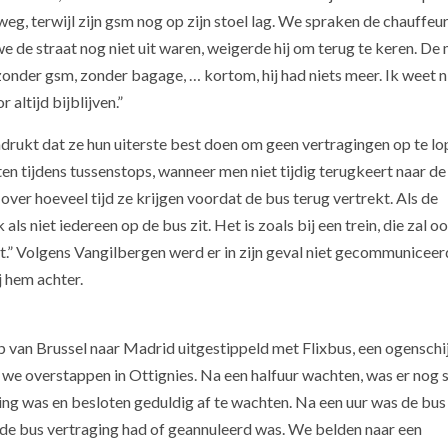
eg, terwijl zijn gsm nog op zijn stoel lag. We spraken de chauffeur
e de straat nog niet uit waren, weigerde hij om terug te keren. De 
 zonder gsm, zonder bagage, … kortom, hij had niets meer. Ik weet n
 altijd bijblijven.”
drukt dat ze hun uiterste best doen om geen vertragingen op te lo
en tijdens tussenstops, wanneer men niet tijdig terugkeert naar de
ver hoeveel tijd ze krijgen voordat de bus terug vertrekt. Als de
ls niet iedereen op de bus zit. Het is zoals bij een trein, die zal oo
t.” Volgens Vangilbergen werd er in zijn geval niet gecommuniceer
j hem achter.
 van Brussel naar Madrid uitgestippeld met Flixbus, een ogenschij
we overstappen in Ottignies. Na een halfuur wachten, was er nog 
ing was en besloten geduldig af te wachten. Na een uur was de bus
de bus vertraging had of geannuleerd was. We belden naar een