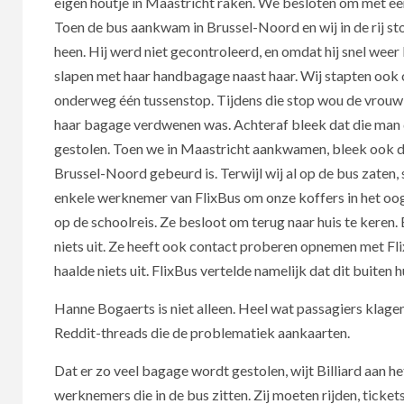
eigen houtje in Maastricht raken. We besloten om met ee
Toen de bus aankwam in Brussel-Noord en wij in de rij st
heen. Hij werd niet gecontroleerd, en omdat hij snel weer
slapen met haar handbagage naast haar. Wij stapten ook 
onderweg één tussenstop. Tijdens die stop wou de vrouw 
haar bagage verdwenen was. Achteraf bleek dat die man 
gestolen. Toen we in Maastricht aankwamen, bleek ook da
Brussel-Noord gebeurd is. Terwijl wij al op de bus zaten
enkele werknemer van FlixBus om onze koffers in het oog
op de schoolreis. Ze besloot om terug naar huis te keren. E
niets uit. Ze heeft ook contact proberen opnemen met Fli
haalde niets uit. FlixBus vertelde namelijk dat dit buiten
Hanne Bogaerts is niet alleen. Heel wat passagiers klage
Reddit-threads die de problematiek aankaarten.
Dat er zo veel bagage wordt gestolen, wijt Billiard aan 
werknemers die in de bus zitten. Zij moeten rijden, ticket