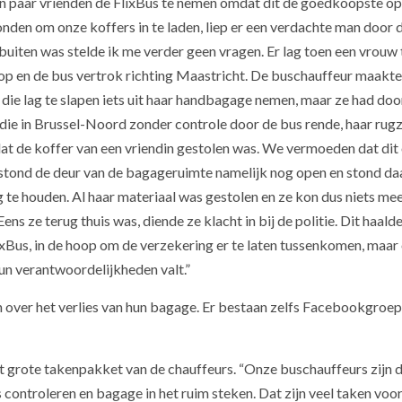
n paar vrienden de FlixBus te nemen omdat dit de goedkoopste op
onden om onze koffers in te laden, liep er een verdachte man door 
 buiten was stelde ik me verder geen vragen. Er lag toen een vrouw 
op en de bus vertrok richting Maastricht. De buschauffeur maakte
die lag te slapen iets uit haar handbagage nemen, maar ze had doo
die in Brussel-Noord zonder controle door de bus rende, haar rug
t de koffer van een vriendin gestolen was. We vermoeden dat dit 
, stond de deur van de bagageruimte namelijk nog open en stond da
 te houden. Al haar materiaal was gestolen en ze kon dus niets me
ens ze terug thuis was, diende ze klacht in bij de politie. Dit haald
xBus, in de hoop om de verzekering er te laten tussenkomen, maar 
 hun verantwoordelijkheden valt.”
n over het verlies van hun bagage. Er bestaan zelfs Facebookgroe
het grote takenpakket van de chauffeurs. “Onze buschauffeurs zijn 
s controleren en bagage in het ruim steken. Dat zijn veel taken voo