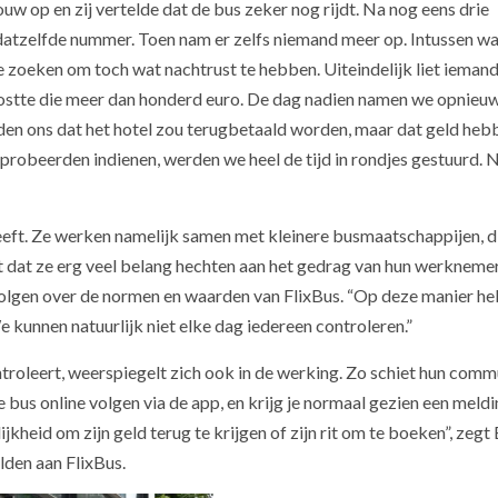
 op en zij vertelde dat de bus zeker nog rijdt. Na nog eens drie
atzelfde nummer. Toen nam er zelfs niemand meer op. Intussen was
e zoeken om toch wat nachtrust te hebben. Uiteindelijk liet iemand
kostte die meer dan honderd euro. De dag nadien namen we opnieu
lden ons dat het hotel zou terugbetaald worden, maar dat geld he
probeerden indienen, werden we heel de tijd in rondjes gestuurd. 
heeft. Ze werken namelijk samen met kleinere busmaatschappijen, d
lt dat ze erg veel belang hechten aan het gedrag van hun werknemer
olgen over de normen en waarden van FlixBus. “Op deze manier h
 kunnen natuurlijk niet elke dag iedereen controleren.”
ntroleert, weerspiegelt zich ook in de werking. Zo schiet hun comm
 bus online volgen via de app, en krijg je normaal gezien een meldi
kheid om zijn geld terug te krijgen of zijn rit om te boeken”, zegt B
elden aan FlixBus.