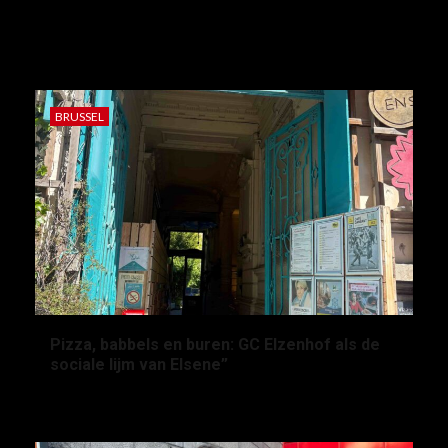
ONZE MEEST RECENTE
BERICHTEN
BRUSSEL
Pizza, babbels en buren: GC Elzenhof als de
sociale lijm van Elsene”
2 maanden geleden
tomek.germis@student.ehb.be