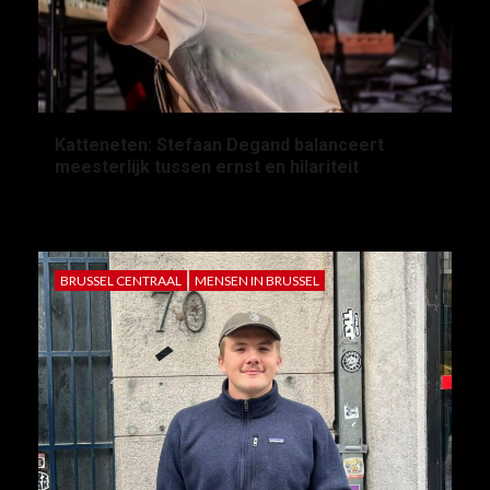
Katteneten: Stefaan Degand balanceert
meesterlijk tussen ernst en hilariteit
2 maanden geleden
ruben-willems
BRUSSEL CENTRAAL
MENSEN IN BRUSSEL