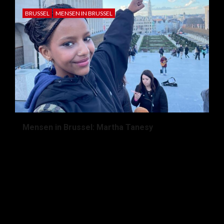
BRUSSEL
MENSEN IN BRUSSEL
Mensen in Brussel: Martha Tanesy
2 maanden geleden
Lore Vandevijver
Zoeken
naar:
RECENTE REACTIES