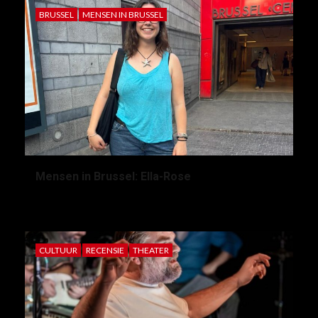
BRUSSEL
MENSEN IN BRUSSEL
Mensen in Brussel: Ella-Rose
2 maanden geleden
Kato Froyen
CULTUUR
RECENSIE
THEATER