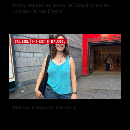
Pizza, babbels en buren: GC Elzenhof als de
sociale lijm van Elsene”
2 maanden geleden
tomek.germis@student.ehb.be
BRUSSEL
MENSEN IN BRUSSEL
Mensen in Brussel: Ella-Rose
2 maanden geleden
Kato Froyen