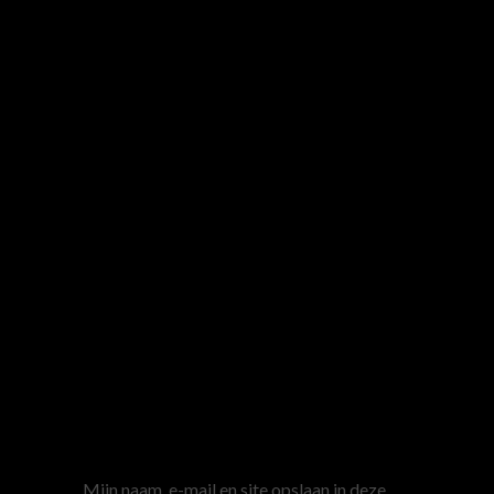
Naam
*
E-mail
*
Site
Mijn naam, e-mail en site opslaan in deze