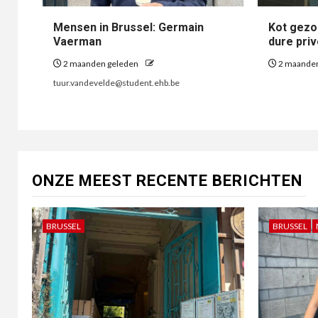
Mensen in Brussel: Germain
Kot gezoc
Vaerman
dure pri
2 maanden geleden
2 maande
tuur.vandevelde@student.ehb.be
ONZE MEEST RECENTE BERICHTEN
BRUSSEL
BRUSSEL