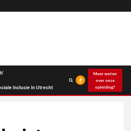
h’
Meer weten
over onze
opleiding?
ciale Inclusie In Utrecht