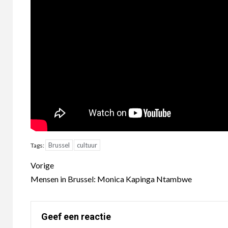
Brussel
cultuur
Tags:
Berichtnavigatie
Vorige
Mensen in Brussel: Monica Kapinga Ntambwe
Geef een reactie