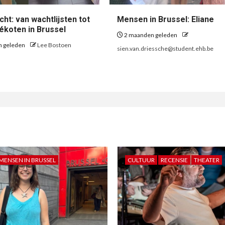
ht: van wachtlijsten tot
Mensen in Brussel: Eliane
vékoten in Brussel
2 maanden geleden
n geleden
Lee Bostoen
sien.van.driessche@student.ehb.be
MENSEN IN BRUSSEL
CULTUUR
RECENSIE
THEATER