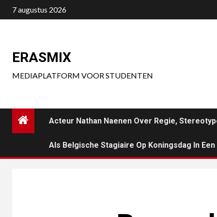
Ga
7 augustus 2026
naar
de
inhoud
ERASMIX
MEDIAPLATFORM VOOR STUDENTEN
Acteur Nathan Naenen Over Regie, Stereotyp
Als Belgische Stagiaire Op Koningsdag In Ee