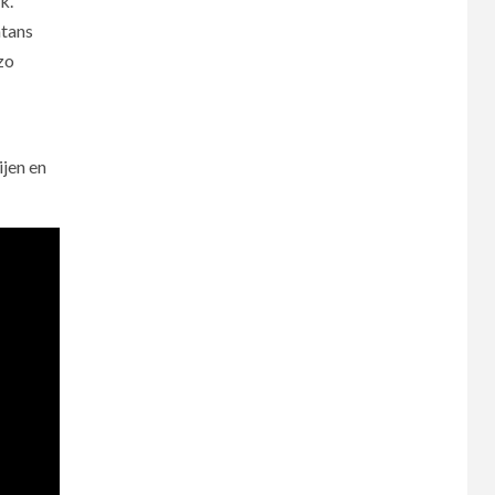
k.
htans
zo
ijen en