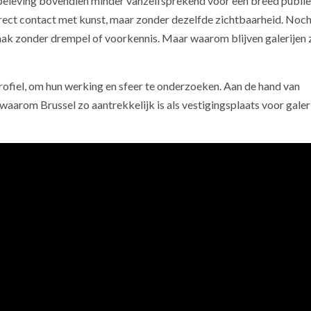
beleving bovendien minder vanzelfsprekend voor een breed publie
 direct contact met kunst, maar zonder dezelfde zichtbaarheid. Noc
vaak zonder drempel of voorkennis. Maar waarom blijven galerijen 
rofiel, om hun werking en sfeer te onderzoeken. Aan de hand van
aarom Brussel zo aantrekkelijk is als vestigingsplaats voor galer