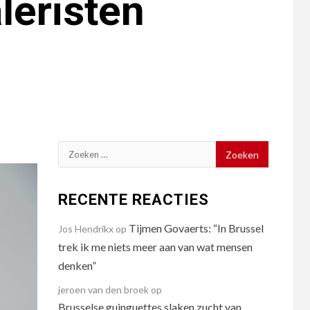
leristen
Zoeken
naar:
RECENTE REACTIES
Tijmen Govaerts: “In Brussel
Jos Hendrikx
op
trek ik me niets meer aan van wat mensen
denken”
jeroen van den broek
op
Brusselse guinguettes slaken zucht van