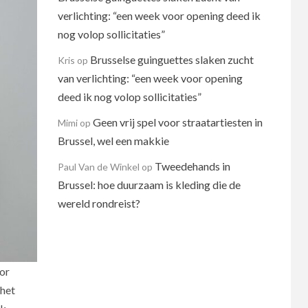
verlichting: “een week voor opening deed ik
nog volop sollicitaties”
Brusselse guinguettes slaken zucht
Kris
op
van verlichting: “een week voor opening
deed ik nog volop sollicitaties”
Geen vrij spel voor straatartiesten in
Mimi
op
Brussel, wel een makkie
Tweedehands in
Paul Van de Winkel
op
Brussel: hoe duurzaam is kleding die de
wereld rondreist?
or
 het