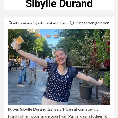
Sibylle Durand
2 maanden geleden
elli.hasevoets@student.ehb.be
Ik ben Sibylle Durand, 22 jaar. Ik ben afkomstig uit
Frankrijk en woon in de buurt van Parijs, daar studeer ik