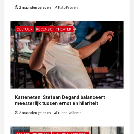
2 maanden geleden
Kato Froyen
CULTUUR
RECENSIE
THEATER
Katteneten: Stefaan Degand balanceert
meesterlijk tussen ernst en hilariteit
2 maanden geleden
ruben-willems