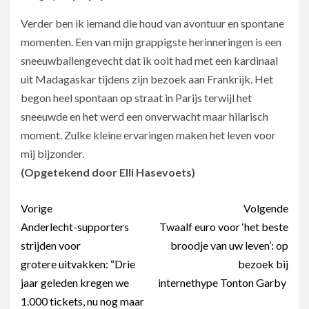
Verder ben ik iemand die houd van avontuur en spontane
momenten. Een van mijn grappigste herinneringen is een
sneeuwballengevecht dat ik ooit had met een kardinaal
uit Madagaskar tijdens zijn bezoek aan Frankrijk. Het
begon heel spontaan op straat in Parijs terwijl het
sneeuwde en het werd een onverwacht maar hilarisch
moment. Zulke kleine ervaringen maken het leven voor
mij bijzonder.
(Opgetekend door Elli Hasevoets)
Berichtnavigatie
Vorige
Volgende
Anderlecht-supporters
Twaalf euro voor ‘het beste
strijden voor
broodje van uw leven’: op
grotere uitvakken: “Drie
bezoek bij
jaar geleden kregen we
internethype Tonton Garby
1.000 tickets, nu nog maar