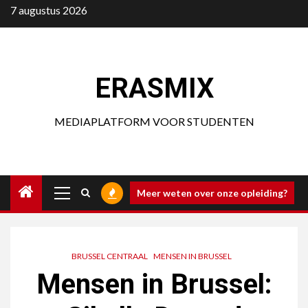
Ga
7 augustus 2026
naar
de
inhoud
ERASMIX
MEDIAPLATFORM VOOR STUDENTEN
Primair
Meer weten over onze opleiding?
menu
BRUSSEL CENTRAAL
MENSEN IN BRUSSEL
Mensen in Brussel: