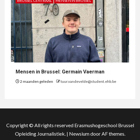
BRUSSEL CENTRAAL
MENSEN IN BRUSSEL
Mensen in Brussel: Germain Vaerman
2 maanden geleden
tuur.vandevelde@student.ehb.be
Copyright © All rights reserved Erasmushogeschool Brussel
Opleiding Journalistiek.
|
Newsium
door AF themes.